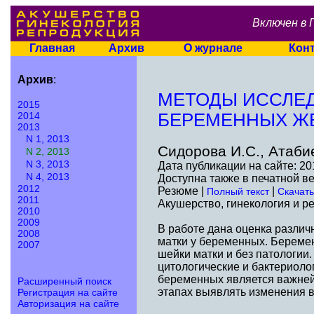
Включен в 
Главная
Архив
О журнале
Кон
Архив
:
МЕТОДЫ ИССЛЕД
2015
2014
БЕРЕМЕННЫХ Ж
2013
N 1, 2013
Сидорова И.С., Атаби
N 2, 2013
N 3, 2013
Дата публикации на сайте: 20
N 4, 2013
Доступна также в печатной в
2012
Резюме |
|
Полный текст
Скачать
2011
Акушерство, гинекология и ре
2010
2009
В работе дана оценка различ
2008
матки у беременных. Береме
2007
шейки матки и без патологии
цитологические и бактериоло
беременных является важней
Расширенный поиск
этапах выявлять изменения в
Регистрация на сайте
Авторизация на сайте