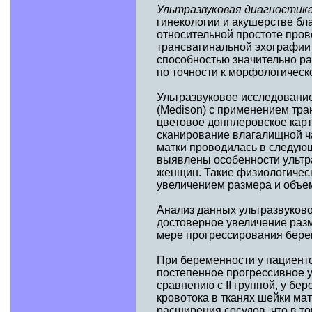
Ультразвуковая диагностик
гинекологии и акушерстве бл
относительной простоте пров
трансвагинальной эхографии
способностью значительно р
по точности к морфологическ
Ультразвуковое исследовани
(Medison) с применением тра
цветовое допплеровское кар
сканирование влагалищной ч
матки проводилась в следующи
выявлены особенности ультр
женщин. Такие физиологичес
увеличением размера и объе
Анализ данных ультразвуково
достоверное увеличение разм
мере прогрессирования береме
При беременности у пациенто
постепенное прогрессивное 
сравнению с II группой, у б
кровотока в тканях шейки мат
расширения сосудов, что в т