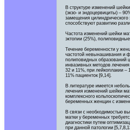
В структуре изменений шейк
(экзо- и эндоцервициты) – 
замещения цилиндрического э
способствуют развитию различ
Частота изменений шейки мат
эктопии (25%), полиповидные 
Течение беременности у жен
частотой невынашивания и ф
полиповидных образований це
инвазивных методов лечения 
32 и 11%, при лейкоплакии –
11% пациенток [9,14].
В литературе имеется неболь
лечения изменений шейки ма
комплексного кольпоскопичес
беременных женщин с изменен
В связи с необходимостью в
матки у беременных требует
диагностики путем оптимизац
при данной патологии [5,7,8,1