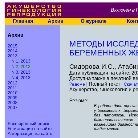
Включен в 
Главная
Архив
О журнале
Кон
Архив
:
МЕТОДЫ ИССЛЕД
2015
2014
БЕРЕМЕННЫХ Ж
2013
N 1, 2013
Сидорова И.С., Атаби
N 2, 2013
N 3, 2013
Дата публикации на сайте: 20
N 4, 2013
Доступна также в печатной в
2012
| Полный текст |
Резюме
Скачат
2011
Акушерство, гинекология и ре
2010
2009
Резюме:
2008
В работе дана оценка
2007
у беременных. Береме
без патологии. Исп
бактериологические.
Расширенный поиск
важнейшим диагности
Регистрация на сайте
шейке матки.
Авторизация на сайте