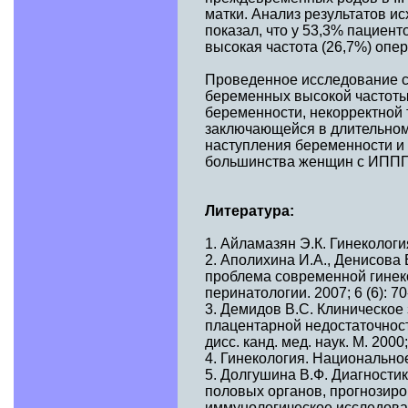
матки. Анализ результатов и
показал, что у 53,3% пациен
высокая частота (26,7%) опе
Проведенное исследование с
беременных высокой частоты
беременности, некорректной 
заключающейся в длительном
наступления беременности и 
большинства женщин с ИППП
Литература:
1. Айламазян Э.К. Гинекологи
2. Аполихина И.А., Денисова
проблема современной гинеко
перинатологии. 2007; 6 (6): 70
3. Демидов B.C. Клиническое
плацентарной недостаточност
дисс. канд. мед. наук. М. 2000;
4. Гинекология. Национальное
5. Долгушина В.Ф. Диагности
половых органов, прогнозиро
иммунологическое исследование