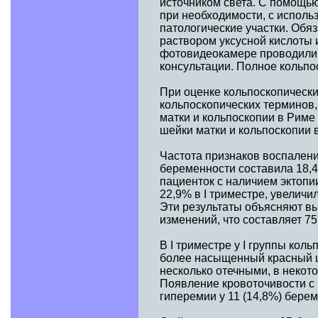
источником света. С помощью
при необходимости, с исполь
патологические участки. Обя
раствором уксусной кислоты
фотовидеокамере проводили 
консультации. Полное кольпо
При оценке кольпоскопическ
кольпоскопических терминов,
матки и кольпоскопии в Рим
шейки матки и кольпоскопии в
Частота признаков воспаления
беременности составила 18,4% 
пациенток с наличием эктопи
22,9% в I триместре, увеличил
Эти результаты объясняют вы
изменений, что составляет 75
В I триместре у I группы кол
более насыщенный красный цв
несколько отечными, в некот
Появление кровоточивости с 
гиперемии у 11 (14,8%) бере