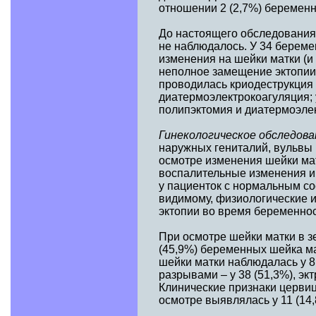
отношении 2 (2,7%) беремен
До настоящего обследования,
не наблюдалось. У 34 берем
изменения на шейки матки (
неполное замещение эктопии 
проводилась криодеструкция 
диатермоэлектрокоагуляция; 
полипэктомия и диатермоэлек
Гинекологическое обследова
наружных гениталий, вульвы 
осмотре изменения шейки ма
воспалительные изменения и 
у пациенток с нормальным сос
видимому, физиологические и
эктопии во время беременнос
При осмотре шейки матки в зе
(45,9%) беременных шейка м
шейки матки наблюдалась у 
разрывами – у 38 (51,3%), экт
Клинические признаки цервиц
осмотре выявлялась у 11 (14,