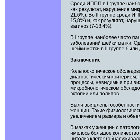
Среди ИППП в I группе наибо
как результат, нарушение ми
21,6%). Во II группе среди 
15,8%) и, как результат, на
вагиноз (7-18,4%).
В I группе наиболее часто п
заболеваний шейки матки. О
шейки матки в II группе были 
Заключение
Кольпоскопическое обследов
диагностическим критерием,
процессы, невидимые при ви
микробиологическом обследо
эктопии или полипов.
Были выявлены особенности 
женщин. Такие физиологичес
увеличением размера и объе
В мазках у женщин с патолог
имелось большое количество
цитолиз клеток (обнаруживал