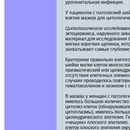
урогенитальная инфекция.
У пациенток с патологией ше
взятие мазков для цитологич
Цитологическое исследован
эктоцервикса, наружного зева
материал для исследования б
мягких коротких щетинок, ко
захватывают самые глубокие 
Критерием правильно взятого
шейки матки клеток многослой
призматический или цилиндр
отсутствие клеточных элемен
случаях проводилось повтор
гематоксилином и эозином с 
В мазках у женщин с патолог
имелось большое количество
цитолиз клеток (обнаруживал
цитоплазмы), имелось большо
цилиндрического эпителия. 
«чешуек» плоского эпителия,
клеток плоского эпителия ок