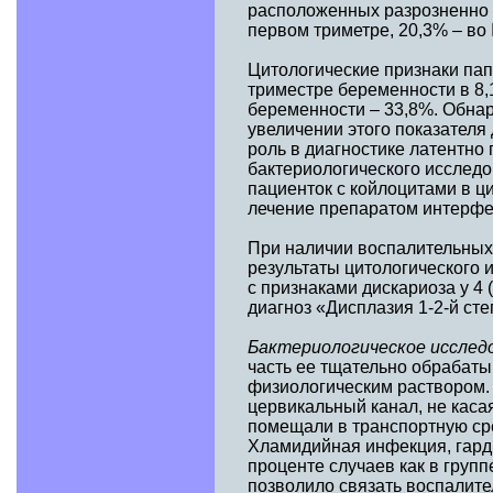
расположенных разрозненно и
первом триметре, 20,3% – во II
Цитологические признаки па
триместре беременности в 8,1%
беременности – 33,8%. Обна
увеличении этого показателя
роль в диагностике латентно
бактериологического исследо
пациенток с койлоцитами в ц
лечение препаратом интерфе
При наличии воспалительных
результаты цитологического 
с признаками дискариоза у 4
диагноз «Дисплазия 1-2-й сте
Бактериологическое исслед
часть ее тщательно обрабат
физиологическим раствором.
цервикальный канал, не каса
помещали в транспортную ср
Хламидийная инфекция, гард
проценте случаев как в групп
позволило связать воспалит