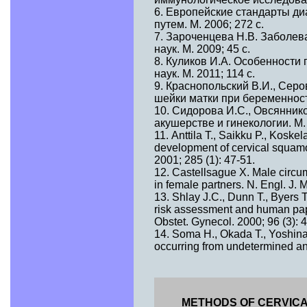
6. Европейские стандарты д
путем. М. 2006; 272 с.
7. Зароченцева Н.В. Заболева
наук. М. 2009; 45 с.
8. Куликов И.А. Особенности 
наук. М. 2011; 114 с.
9. Краснопольский В.И., Серо
шейки матки при беременности
10. Сидорова И.С., Овсянник
акушерстве и гинекологии. М. 
11. Anttila Т., Saikku P., Koske
development of cervical squamo
2001; 285 (1): 47-51.
12. Castellsague X. Male circum
in female partners. N. Engl. J.
13. Shlay J.C., Dunn T., Byers T.
risk assessment and human pap
Obstet. Gynecol. 2000; 96 (3): 
14. Soma H., Okada T., Yoshinari 
occurring from undetermined an
METHODS OF CERVICA