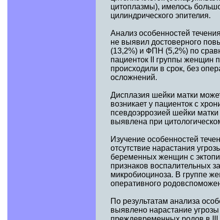
цитоплазмы), имелось большо
цилиндрического эпителия.
Анализ особенностей течения
не выявил достоверного пов
(13,2%) и ФПН (5,2%) по сра
пациенток II группы женщин 
происходили в срок, без опе
осложнений.
Дисплазия шейки матки може
возникает у пациенток с хро
псевдоэррозией шейки матки 
выявлена при цитологическом
Изучение особенностей течен
отсутствие нарастания угро
беременных женщин с эктопие
признаков воспалительных з
микробиоциноза. В группе же
оперативного родовспоможен
По результатам анализа особ
выявлено нарастание угрозы 
преждевременных родов в III