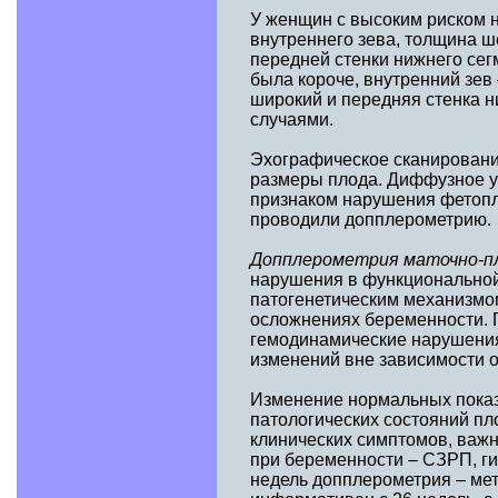
У женщин с высоким риском н
внутреннего зева, толщина ш
передней стенки нижнего сег
была короче, внутренний зев 
широкий и передняя стенка н
случаями.
Эхографическое сканирование
размеры плода. Диффузное у
признаком нарушения фетопл
проводили допплерометрию.
Допплерометрия маточно-пл
нарушения в функциональной
патогенетическим механизмо
осложнениях беременности.
гемодинамические нарушения
изменений вне зависимости о
Изменение нормальных показ
патологических состояний п
клинических симптомов, важн
при беременности – СЗРП, гип
недель допплерометрия – мет