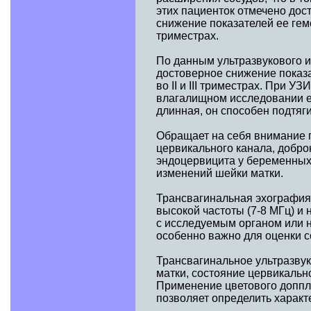
этих пациенток отмечено дос
снижение показателей ее гемо
триместрах.
По данным ультразвукового 
достоверное снижение показ
во II и III триместрах. При 
влагалищном исследовании ег
длинная, он способен подтяг
Обращает на себя внимание 
цервикального канала, добро
эндоцервицита у беременных 
изменений шейки матки.
Трансвагинальная эхография
высокой частоты (7-8 МГц) и
с исследуемым органом или 
особенно важно для оценки с
Трансвагинальное ультразвук
матки, состояние цервикальн
Применение цветового доппл
позволяет определить характ