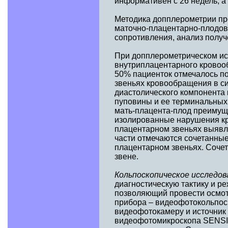
информативен с 26 недель, а
Методика допплерометрии пре
маточно-плацентарно-плодово
сопротивления, анализ получ
При допплерометрическом ис
внутриплацентарного кровоо
50% пациенток отмечалось п
звеньях кровообращения в си
диастолического компонента 
пуповины и ее терминальных 
мать-плацента-плод преимуще
изолированные нарушения кр
плацентарном звеньях выявл
части отмечаются сочетанные
плацентарном звеньях. Соче
звене.
Кольпоскопическое исследо
диагностическую тактику и р
позволяющий провести осмот
прибора – видеофотокольпоск
видеофотокамеру и источник
видеофотомикроскопа SENSIT