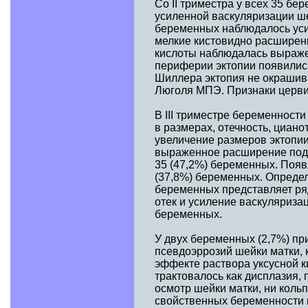
Со II триместра у всех 35 бе
усиленной васкуляризации ше
беременных наблюдалось уси
мелкие кистовидно расширен
кислоты наблюдалась выраже
периферии эктопии появилис
Шиллера эктопия не окрашив
Люголя МПЭ. Признаки цервиц
В III триместре беременност
в размерах, отечность, циан
увеличение размеров эктопии
выраженное расширение подэ
35 (47,2%) беременных. Появ
(37,8%) беременных. Определ
беременных представляет ря
отек и усиление васкуляриз
беременных.
У двух беременных (2,7%) пр
псевдоэррозий шейки матки,
эффекте раствора уксусной к
трактовалось как дисплазия, 
осмотр шейки матки, ни коль
свойственных беременности 