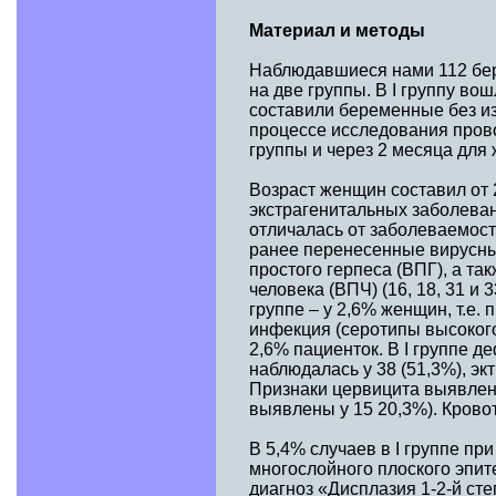
Материал и методы
Наблюдавшиеся нами 112 бе
на две группы. В I группу во
составили беременные без из
процессе исследования пров
группы и через 2 месяца для 
Возраст женщин составил от 2
экстрагенитальных заболеван
отличалась от заболеваемос
ранее перенесенные вирусны
простого герпеса (ВПГ), а т
человека (ВПЧ) (16, 18, 31 и 
группе – у 2,6% женщин, т.е
инфекция (серотипы высокого р
2,6% пациенток. В I группе 
наблюдалась у 38 (51,3%), экт
Признаки цервицита выявлены
выявлены у 15 20,3%). Крово
В 5,4% случаев в I группе п
многослойного плоского эпит
диагноз «Дисплазия 1-2-й ст