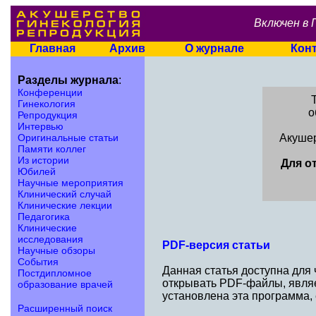
Включен в 
Главная
Архив
О журнале
Кон
Разделы журнала
:
Конференции
Гинекология
о
Репродукция
Интервью
Оригинальные статьи
Акушер
Памяти коллег
Из истории
Для о
Юбилей
Научные мероприятия
Клинический случай
Клинические лекции
Педагогика
Клинические
исследования
PDF-версия статьи
Научные обзоры
События
Данная статья доступна для
Постдипломное
открывать PDF-файлы, являе
образование врачей
установлена эта программа,
Расширенный поиск