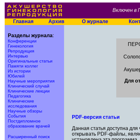
Включен в 
Главная
Архив
О журнале
Кон
Разделы журнала
:
Конференции
ПЕР
Гинекология
Репродукция
Интервью
Солопо
Оригинальные статьи
Памяти коллег
Акушер
Из истории
Юбилей
Для о
Научные мероприятия
Клинический случай
Клинические лекции
Педагогика
Клинические
исследования
Научные обзоры
События
PDF-версия статьи
Постдипломное
образование врачей
Данная статья доступна для
открывать PDF-файлы, являе
Расширенный поиск
установлена эта программа,