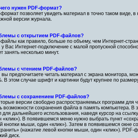
 чего нужен PDF-формат?
формат позволяет увидеть материал в точно таком виде, в 
жной версии журнала.
блемы с открытием PDF-файлов?
файлы как правило, больше по объему, чем Интернет-стран
 у Вас Интернет-подключение с малой пропускной способн
т занять несколько минут.
блемы с чтением PDF-файлов?
 вы предпочитаете читать материал с экрана монитора, мо
. В этом случае шрифт и картинки будут крупнее по размеру
блемы с сохранением PDF-файлов?
торые версии свободно распространяемых программ для ч
ь возможности сохранения файла в память компьютера. В 
 для дальнейшего использования, наведя курсор на ссылк
н «клик»). В появившемся меню нужно выбрать пункт «сохр
й кнопки мыши, один «клик»). Затем в появившемся окне 
ранить» (нажатие левой кнопки мыши, один «клик»). PDF-ф
кий диск.