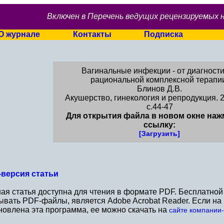
Включен в Перечень ведущих рецензируемых 
О журнале
Контакты
Подписка
Вагинальные инфекции - от диагности
рациональной комплексной терапи
Блинов Д.В.
Акушерство, гинекология и репродукция. 2
c.44-47
Для открытия файла в новом окне наж
ссылку:
[Загрузить]
версия статьи
ая статья доступна для чтения в формате PDF. Бесплатно
ывать PDF-файлы, является Adobe Acrobat Reader. Если н
новлена эта программа, ее можно скачать на
сайте компании