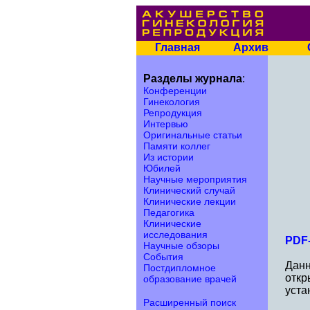
Главная
Архив
Разделы журнала
:
Конференции
Гинекология
Репродукция
Интервью
Оригинальные статьи
Памяти коллег
Из истории
Юбилей
Научные мероприятия
Клинический случай
Клинические лекции
Педагогика
Клинические
исследования
PDF-
Научные обзоры
События
Данн
Постдипломное
откр
образование врачей
уста
Расширенный поиск