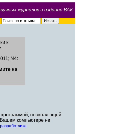
научных журналов и изданий ВАК
ки к
и.
011; N4:
мите на
й программой, позволяющей
а Вашем компьютере не
-разработчика