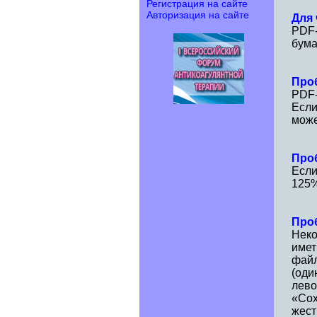
Регистрация на сайте
Авторизация на сайте
Для
PDF-
бума
Про
PDF-
Если
може
Про
Если
125%
Про
Неко
имет
файл
(оди
лево
«Сох
жест