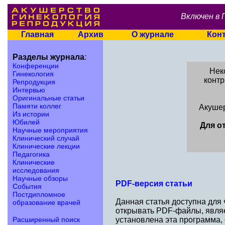
Включен в 
Главная
Архив
О журнале
Кон
Разделы журнала
:
Конференции
Нек
Гинекология
контр
Репродукция
Интервью
Оригинальные статьи
Памяти коллег
Акушер
Из истории
Юбилей
Для о
Научные мероприятия
Клинический случай
Клинические лекции
Педагогика
Клинические
исследования
Научные обзоры
PDF-версия статьи
События
Постдипломное
Данная статья доступна для
образование врачей
открывать PDF-файлы, являе
Расширенный поиск
установлена эта программа,