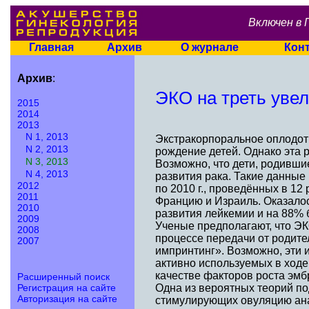
Включен в 
Главная
Архив
О журнале
Кон
Архив
:
ЭКО на треть уве
2015
2014
2013
N 1, 2013
Экстракорпоральное оплодот
N 2, 2013
рождение детей. Однако эта
N 3, 2013
Возможно, что дети, родивши
N 4, 2013
развития рака. Такие данные
2012
по 2010 г., проведённых в 1
2011
Францию и Израиль. Оказалос
2010
развития лейкемии и на 88% 
2009
Ученые предполагают, что Э
2008
процессе передачи от родите
2007
импринтинг». Возможно, эти
активно используемых в ходе
качестве факторов роста эмб
Расширенный поиск
Регистрация на сайте
Одна из вероятных теорий по
Авторизация на сайте
стимулирующих овуляцию анало