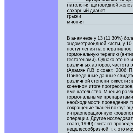
патология щитовидной желе
сахарный диабет
грыжи
миопия
В анамнезе у 13 (11,30%) бо
эндометриоидной кисты, у 10 
поступления на оперативное 
гормональную терапию (антиг
гестагенами). Однако это не
различных авторов, частота 
(Адамян Л.В. с соавт., 2006; П
Приведенные данные свидетел
различной степени тяжести я
конечном итоге прогрессиров
вмешательство. Мнения разл
гормональными препаратами н
необходимости проведения та
сокращение тканей вокруг эн
интраоперационную кровопот
операции. Другие исследовател
соавт, 1990) считают провед
нецелесообразной, т.к. это м