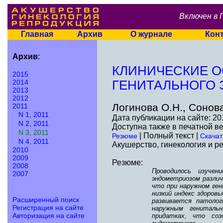
Включен в 
Главная
Архив
О журнале
Кон
Архив
:
КЛИНИЧЕСКИЕ 
2015
2014
ГЕНИТАЛЬНОГО 
2013
2012
Логинова О.Н., Сонов
2011
N 1, 2011
Дата публикации на сайте: 20
N 2, 2011
Доступна также в печатной в
N 3, 2011
| Полный текст |
Резюме
Скачат
N 4, 2011
Акушерство, гинекология и ре
2010
2009
Резюме:
2008
Проводилось изуче
2007
эндометриозом разли
что при наружном ге
низкий индекс здоров
Расширенный поиск
развивается патолог
Регистрация на сайте
наружным гениталь
Авторизация на сайте
придатках, что соз