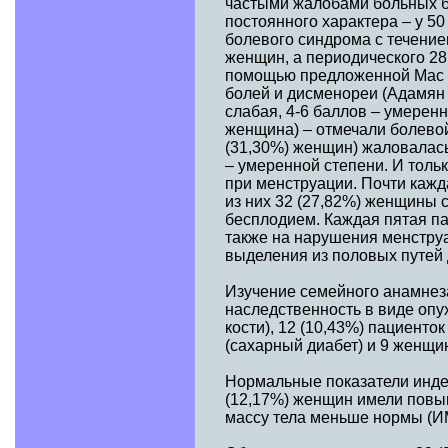
частыми жалобами больных б
постоянного характера – у 5
болевого синдрома с течение
женщин, а периодического 28
помощью предложенной Мас La
болей и дисменореи (Адамян 
слабая, 4-6 баллов – умерен
женщина) – отмечали болевой
(31,30%) женщин) жаловалась
– умеренной степени. И толь
при менструации. Почти кажд
из них 32 (27,82%) женщины 
бесплодием. Каждая пятая па
также на нарушения менструа
выделения из половых путей 
Изучение семейного анамнеза
наследственность в виде опух
кости), 12 (10,43%) пациенто
(сахарный диабет) и 9 женщи
Нормальные показатели индек
(12,17%) женщин имели повыш
массу тела меньше нормы (ИМ