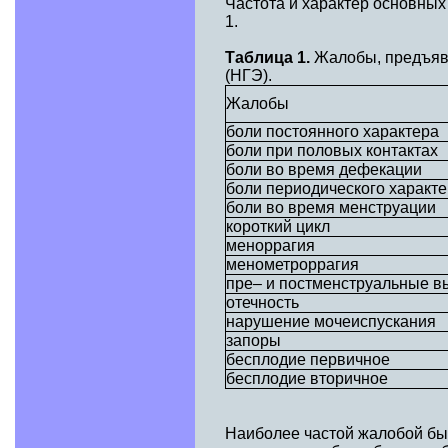
Частота и характер основны
1.
Таблица 1.
Жалобы, предъяв
(НГЭ).
Жалобы
боли постоянного характера
боли при половых контактах
боли во время дефекации
боли периодического характе
боли во время менструации
короткий цикл
меноррагия
менометроррагия
пре– и постменструальные в
отечность
нарушение мочеиспускания
запоры
бесплодие первичное
бесплодие вторичное
Наиболее частой жалобой был