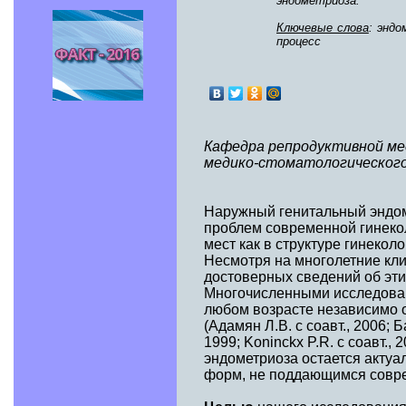
эндометриоза.
Ключевые слова
: эндо
процесс
Кафедра репродуктивной ме
медико-стоматологическог
Наружный генитальный эндом
проблем современной гинеко
мест как в структуре гинеколо
Несмотря на многолетние кл
достоверных сведений об эти
Многочисленными исследовани
любом возрасте независимо о
(Адамян Л.В. c соавт., 2006; Б
1999; Koninckx P.R. с соавт.,
эндометриоза остается актуал
форм, не поддающимся совр