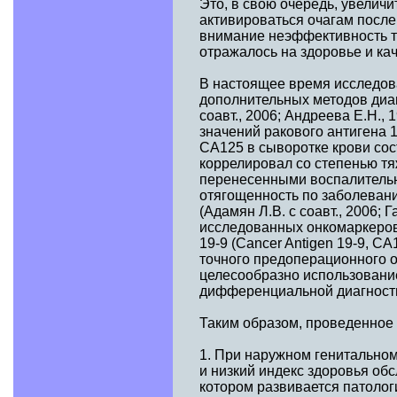
Это, в свою очередь, увелич
активироваться очагам посл
внимание неэффективность то
отражалось на здоровье и ка
В настоящее время исследов
дополнительных методов диаг
соавт., 2006; Андреева Е.Н.,
значений ракового антигена 
СА125 в сыворотке крови сос
коррелировал со степенью т
перенесенными воспалительн
отягощенность по заболевани
(Адамян Л.В. с соавт., 2006; 
исследованных онкомаркеров 
19-9 (Сancer Antigen 19-9, C
точного предоперационного 
целесообразно использовани
дифференциальной диагности
Таким образом, проведенное
1. При наружном генитальном
и низкий индекс здоровья об
котором развивается патолог