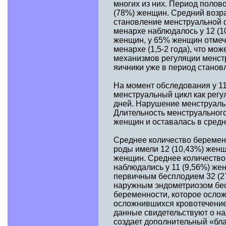
многих из них. Период полов
(78%) женщин. Средний возра
становление менструальной 
менархе наблюдалось у 12 (1
женщин, у 65% женщин отмеч
менархе (1,5-2 года), что м
механизмов регуляции менстр
яичники уже в период станов
На момент обследования у 1
менструальный цикл как регу
дней. Нарушение менструальн
Длительность менструальног
женщин и оставалась в средн
Среднее количество беременн
роды имели 12 (10,43%) женщ
женщин. Среднее количество
наблюдались у 11 (9,56%) же
первичным бесплодием 32 (27
наружным эндометриозом бес
беременности, которое ослож
осложнившихся кровотечение
данные свидетельствуют о на
создает дополнительный «бл