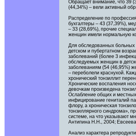
Обращает внимание, что 39 
(44,34%) – вели активный обр
Распределение по профессия
бухгалтеры – 43 (37,39%), ме
– 33 (28,69%), прочие специа
женщин имели нормальную к
Для обследованных больных 
детском и пубертатном возра
заболеваний (более 3 инфекц
обследуемых женщин в детск
заболеваниям (54 (46,95%) ж
– переболели краснухой. Каж
хронический тонзиллит перене
Хронические воспаления носо
девочкам произведена тонзил
Ослабление общих и местных
инфицирование гениталий па
флору, а хроническая тонзил
тонзиллярного синдрома», п
системе, на что указывают мн
Антипина Н.Н., 2004; Евсеева 
Анализ характера репродукти