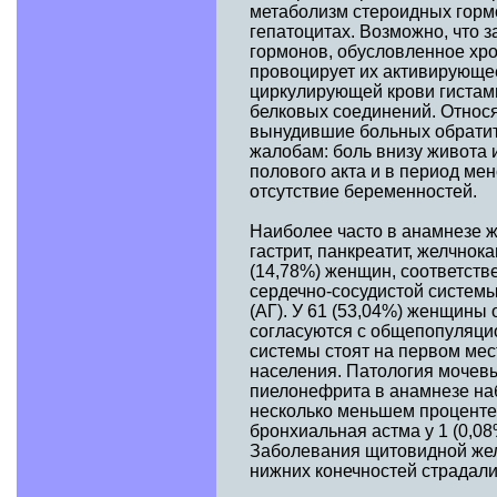
метаболизм стероидных горм
гепатоцитах. Возможно, что 
гормонов, обусловленное хр
провоцирует их активирующе
циркулирующей крови гистам
белковых соединений. Относ
вынудившие больных обратит
жалобам: боль внизу живота 
полового акта и в период ме
отсутствие беременностей.
Наиболее часто в анамнезе ж
гастрит, панкреатит, желчнока
(14,78%) женщин, соответств
сердечно-сосудистой системы
(АГ). У 61 (53,04%) женщины
согласуются с общепопуляци
системы стоят на первом мес
населения. Патология мочев
пиелонефрита в анамнезе наб
несколько меньшем проценте
бронхиальная астма у 1 (0,0
Заболевания щитовидной жел
нижних конечностей страдали 