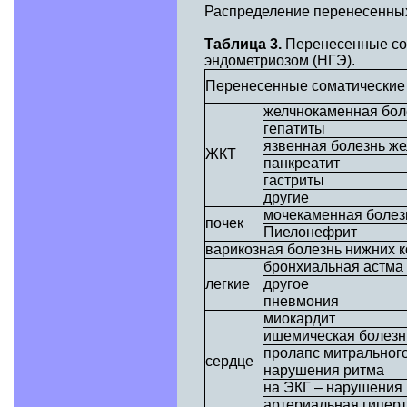
Распределение перенесенных
Таблица 3.
Перенесенные со
эндометриозом (НГЭ).
Перенесенные соматические
желчнокаменная боле
гепатиты
язвенная болезнь же
ЖКТ
панкреатит
гастриты
другие
мочекаменная болез
почек
Пиелонефрит
варикозная болезнь нижних 
бронхиальная астма
легкие
другое
пневмония
миокардит
ишемическая болезн
пролапс митрального
сердце
нарушения ритма
на ЭКГ – нарушения
артериальная гипер