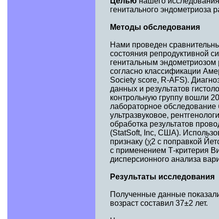
Целью
нашего исследования
генитального эндометриоза р
Методы обследования
Нами проведен сравнительный
состояния репродуктивной с
генитальным эндометриозом р
согласно классификации Амер
Society score, R-AFS). Диаг
данных и результатов гистол
контрольную группу вошли 20
лабораторное обследование 
ультразвуковое, рентгенолог
обработка результатов прово
(StatSoft, Inc, США). Исполь
признаку (χ2 с поправкой Йе
с применением Т-критерия Ви
дисперсионного анализа вар
Результаты исследования
Полученные данные показали,
возраст составил 37±2 лет.