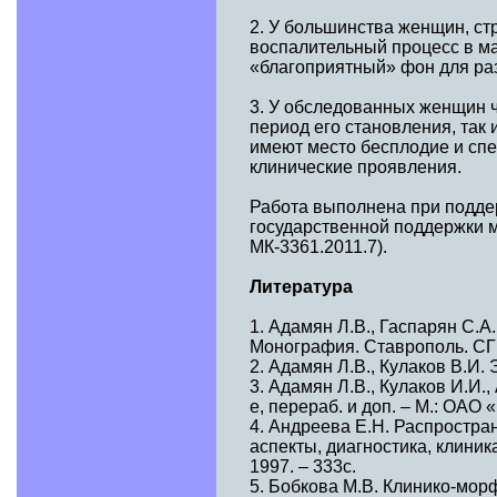
2. У большинства женщин, с
воспалительный процесс в ма
«благоприятный» фон для ра
3. У обследованных женщин ч
период его становления, так
имеют место бесплодие и сп
клинические проявления.
Работа выполнена при подде
государственной поддержки м
МК-3361.2011.7).
Литература
1. Адамян Л.В., Гаспарян С.
Монография. Ставрополь. СГМ
2. Адамян Л.В., Кулаков В.И. 
3. Адамян Л.В., Кулаков И.И.
е, перераб. и доп. – М.: ОАО 
4. Андреева Е.Н. Распростра
аспекты, диагностика, клиника
1997. – 333с.
5. Бобкова М.В. Клинико-мор