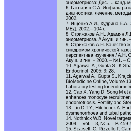
эндометриоза: Дис. … канд. ме
6. Гаспарян С.А. Инфильтрат
диагностика, лечение, методы
2002.
7. Ищенко А.И., Кудрина Е.А. 
МЕД, 2002.– 104 с.
8. Стрижаков А.Н., Адамян Л
эндометриоза. // Акуш. и гин. 
9. Стрижаков А.Н. Качество 
синдромом хронической тазо
перспектива изучения / А.Н. С
Акуш. и гин. – 2000. – №1. – С
10. Agarwal A., Gupta S., K Sha
Endocrinol. 2005; 3; 28.
11. Agarwal A., Gupta S., Krajci
BioMedicine Online, Volume 13,
Laboratory testing for endometri
12. Cao X, Yang D, Song M et al
enhances monocyte recruitment 
endometriosis. Fertility and Ste
13. Liu D.T.Y., Hitchcock A. End
dysmenorrhoea and tubal patholo
14. Nothnick W.B. Novel targets 
2004. – Vol. – 8, № 5. – P. 459-
15. Scarselli G, Rizzello F, Cam