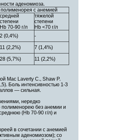
вности аденомиоза.
) полименорея с анемией
средней
тяжелой
степени
степени
Hb 70-90 г/л
Hb <70 г/л
2 (0,4%)
-
11 (2,2%)
7 (1,4%)
28 (5,7%)
11 (2,2%)
 Mac Laverty C., Shaw P.
,5). Боль интенсивностью 1-3
баллов — сильная.
чениями, нередко
) полименорею без анемии и
среднюю (Hb 70-90 г/л) и
ореей в сочетании с анемией
 активным аденомиозом); со