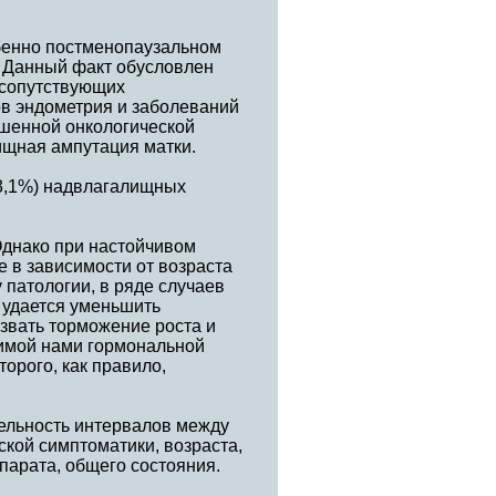
бенно постменопаузальном
. Данный факт обусловлен
 сопутствующих
ов эндометрия и заболеваний
ышенной онкологической
ищная ампутация матки.
33,1%) надвлагалищных
Однако при настойчивом
е в зависимости от возраста
патологии, в ряде случаев
 удается уменьшить
звать торможение роста и
димой нами гормональной
орого, как правило,
тельность интервалов между
кой симптоматики, возраста,
парата, общего состояния.