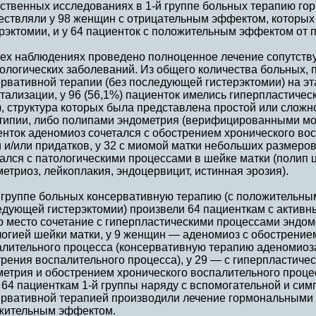
бственных исследованиях в 1-й группе больных терапию г
ествляли у 98 женщин с отрицательным эффектом, которых
рэктомии, и у 64 пациенток с положительным эффектом от 
сех наблюдениях проведено полноценное лечение сопутств
ологических заболеваний. Из общего количества больных,
рвативной терапии (без последующей гистерэктомии) на эт
тализации, у 96 (56,1%) пациенток имелись гиперпластиче
, структура которых была представлена простой или слож
атипии, либо полипами эндометрия (верифицированными мо
нток аденомиоз сочетался с обострением хронического во
 и/или придатков, у 32 с миомой матки небольших размеро
ался с патологическими процессами в шейке матки (полип 
етриоз, лейкоплакия, эндоцервицит, истинная эрозия).
й группе больных консервативную терапию (с положительны
дующей гистерэктомии) произвели 64 пациенткам с активны
 место сочетание с гиперпластическими процессами эндоме
логией шейки матки, у 9 женщин — аденомиоз с обострение
алительного процесса (консервативную терапию аденомиоз
рения воспалительного процесса), у 29 — с гиперпластиче
етрия и обострением хронического воспалительного процес
64 пациенткам 1-й группы наряду с вспомогательной и си
ервативной терапией производили лечение гормональными
жительным эффектом.