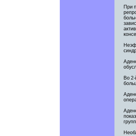
При 
репр
больн
завис
акти
конс
Неэф
синдр
Аден
обусл
Во 2-
больш
Адено
опера
Адено
показ
групп
Необх