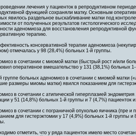
проведении лечения у пациенток в репродуктивном периоде
одуктивной функцией сохраняли матку. Основным оператив
ых явилось раздельное выскабливание матки под контролем
имости от полученных результатов гистологического исслед
вности аденомиоза для восстановления репродуктивной фу
ервативную терапию.
фективность консервативной терапии аденомиоза (некупи
ом) отмечалась у 98 (28,4%) больных 1-й группы.
омиоз в сочетании с миомой матки (быстрый рост и/или бо
овил оперативное вмешательство у 131 (38,1%) больных 1-
й группе больных аденомиоз в сочетании с миомой матки (
ие размеры миомы матки) явился показанием для гистерэк
миоз в сочетании с атипической гиперплазией эндометрия
ции у 51 (14,8%) больных 1-й группы и 7 (4,7%) пациенток и
миоз в сочетании с пограничной опухолью яичника (пре и 
анием для гистерэктомии у 17 (4,9%) больных 1-й группы и 
ы.
одимо отметить, что у ряда пациенток имело место сочетан