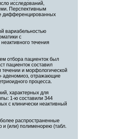
исло исследований,
ыми. Перспективным
не дифференцированных
ой вариабельностью
оматики с
 неактивного течения
ем отбора пациенток был
ст пациенток составил
м течении и морфологической
й» аденомиоз, отражающие
етриоидного процесса.
ий, характерных для
пы: 1-ю составили 344
ных с клинически неактивный
иболее распространенные
 и (или) полименорею (табл.