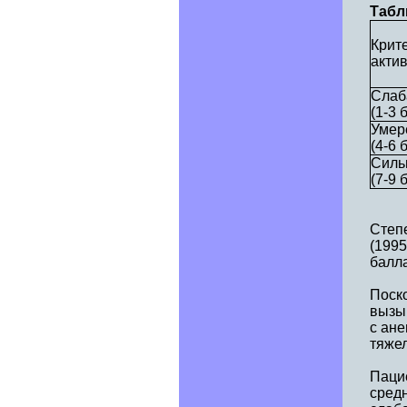
Табл
Крит
акти
Слаб
(1-3 
Умер
(4-6 
Силь
(7-9 
Степ
(1995
балла
Поск
вызы
с ане
тяжел
Пацие
средн