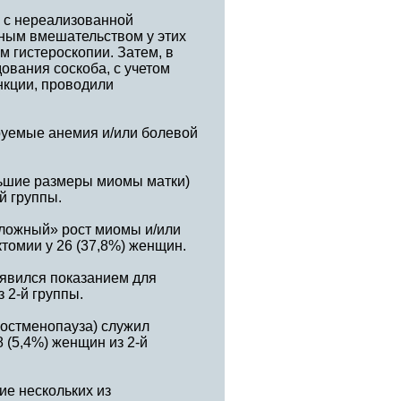
 с нереализованной
ным вмешательством у этих
 гистероскопии. Затем, в
ования соскоба, с учетом
нкции, проводили
руемые анемия и/или болевой
льшие размеры миомы матки)
й группы.
«ложный» рост миомы и/или
томии у 26 (37,8%) женщин.
 явился показанием для
з 2-й группы.
постменопауза) служил
8 (5,4%) женщин из 2-й
ие нескольких из