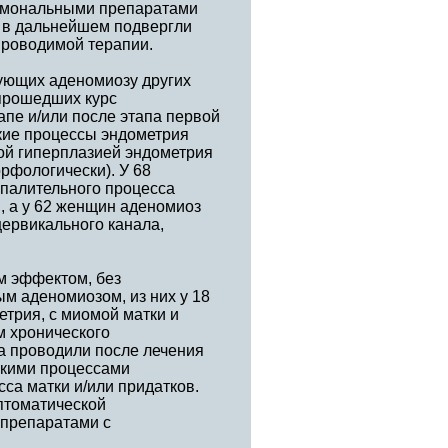
ормональными препаратами
 в дальнейшем подвергли
проводимой терапии.
ующих аденомиозу других
 прошедших курс
апе и/или после этапа первой
ские процессы эндометрия
ной гиперплазией эндометрия
рфологически). У 68
спалительного процесса
в, а у 62 женщин аденомиоз
цервикального канала,
м эффектом, без
м аденомиозом, из них у 18
трия, с миомой матки и
м хронического
а проводили после лечения
скими процессами
са матки и/или придатков.
мптоматической
 препаратами с