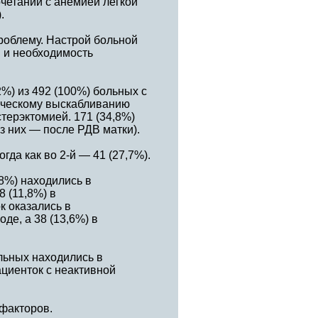
четании с анемией легкой
.
роблему. Настрой больной
 и необходимость
%) из 492 (100%) больных с
ическому выскабливанию
терэктомией. 171 (34,8%)
з них — после РДВ матки).
гда как во 2-й — 41 (27,7%).
,8%) находились в
8 (11,8%) в
к оказались в
де, а 38 (13,6%) в
льных находились в
ациенток с неактивной
факторов.