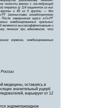
вергнуты раздельному лечебно-
нок полости матки с последующей
й терапии (у 114 пациенток из них
 группы и 49 из II группы — без
н-РГ (агонистами гонадотропного
После завершения курса а-Гн-РГ
азных комбинированных оральных
ход является высокоэффективным и
ку лечения при аденомиозе, что
изинг гормона, комбинированные
 России
ой медицины, оставаясь в
осящих значительный ущерб
ледователей, варьирует от 12
ется эндометриоидное