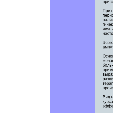
прив
При 
пери
нали
гинек
яичн
наст
Всего
ампут
Осно
желан
больн
приме
выра
разв
терап
прои
Вид г
курса
эффе