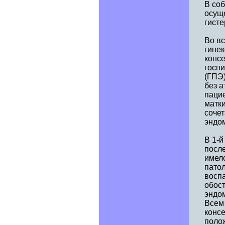
В со
осущ
гисте
Во в
гинек
консе
госпи
(ГПЭ)
без 
пацие
матки
сочет
эндом
В 1-
после
имело
пато
восп
обост
эндом
Всем 
конс
поло