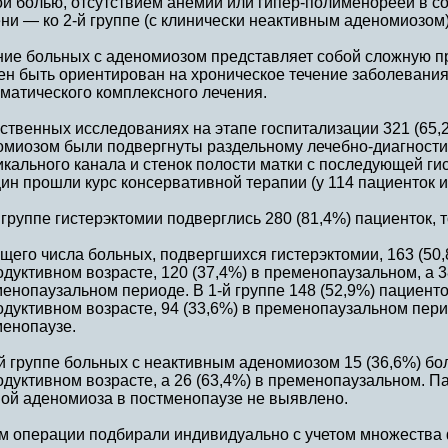
й болью, отсутствием анемии или гипер-полименореей в со
ни — ко 2-й группе (с клинически неактивным аденомиозом)
ние больных с аденомиозом представляет собой сложную п
ен быть ориентирован на хроническое течение заболевания
матического комплексного лечения.
ственных исследованиях на этапе госпитализации 321 (65,2
омиозом были подвергнуты раздельному лечебно-диагност
кального канала и стенок полости матки с последующей гис
н прошли курс консервативной терапии (у 114 пациенток и
 группе гистерэктомии подверглись 280 (81,4%) пациенток, то
щего числа больных, подвергшихся гистерэктомии, 163 (50
дуктивном возрасте, 120 (37,4%) в пременопаузальном, а 3
енопаузальном периоде. В 1-й группе 148 (52,9%) пациенто
дуктивном возрасте, 94 (33,6%) в пременопаузальном перио
менопаузе.
й группе больных с неактивным аденомиозом 15 (36,6%) бо
дуктивном возрасте, а 26 (63,4%) в пременопаузальном. П
ой аденомиоза в постменопаузе не выявлено.
м операции подбирали индивидуально с учетом множества 