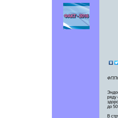
ФППО
Эндо
ряду
здоро
до 50
В стр