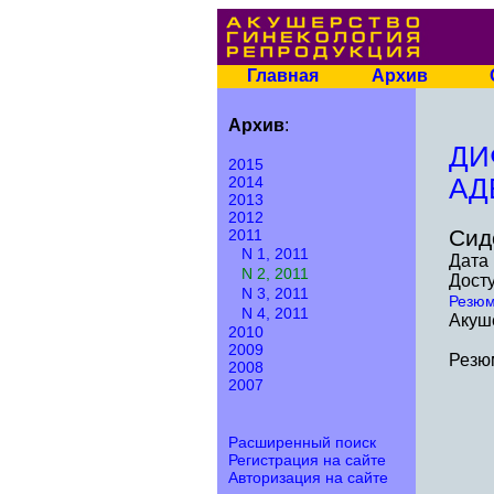
Главная
Архив
Архив
:
ДИ
2015
2014
АД
2013
2012
Сидо
2011
N 1, 2011
Дата 
N 2, 2011
Досту
N 3, 2011
Резю
N 4, 2011
Акуше
2010
2009
Резю
2008
2007
Расширенный поиск
Регистрация на сайте
Авторизация на сайте