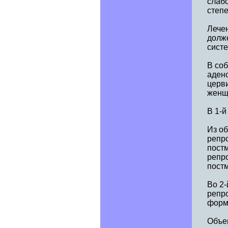
слабо
степе
Лече
долж
систе
В соб
аден
церви
женщи
В 1-й
Из об
репро
постм
репро
пост
Во 2-
репро
форм
Объе