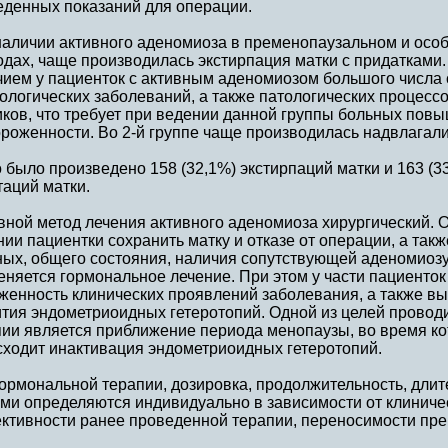
еденных показаний для операции.
наличии активного аденомиоза в пременопаузальном и осо
одах, чаще производилась экстирпация матки с придатками
чием у пациенток с активным аденомиозом большого числа
ологических заболеваний, а также патологических процесс
иков, что требует при ведении данной группы больных пов
ороженности. Во 2-й группе чаще производилась надвлагал
 было произведено 158 (32,1%) экстирпаций матки и 163 (
аций матки.
вной метод лечения активного аденомиоза хирургический. 
ии пациентки сохранить матку и отказе от операции, а такж
ых, общего состояния, наличия сопутствующей аденомиозу 
няется гормональное лечение. При этом у части пациенток
женность клинических проявлений заболевания, а также вы
ития эндометриоидных гетеротопий. Одной из целей прово
ии является приближение периода менопаузы, во время кот
сходит инактивация эндометриоидных гетеротопий.
ормональной терапии, дозировка, продолжительность, дли
ми определяются индивидуально в зависимости от клиничес
ктивности ранее проведенной терапии, переносимости пре