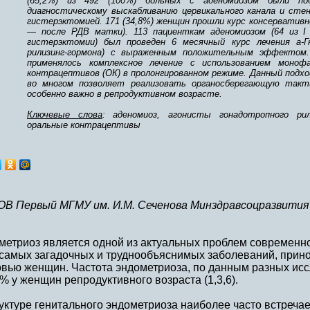
(65,2%) из 492 (100%) больных с аденомиозом были под
диагностическому выскабливанию цервикального канала и сте
гистерэктомией. 171 (34,8%) женщин прошли курс консервативно
— после РДВ матки). 113 пациенткам аденомиозом (64 из I
гистерэктомии) был проведен 6 месячный курс лечения а-Г
рилизинг-гормона) с выраженным положительным эффектом. 
применялось комплексное лечение с использованием моноф
контрацептивов (ОК) в пролонгированном режиме. Данный под
во многом позволяет реализовать органосберегающую такти
особенно важно в репродуктивном возрасте.
Ключевые слова
: аденомиоз, агонисты гонадотропного рил
оральные контрацептивы
В Первый МГМУ им. И.М. Сеченова Минздравсоцразвития
метриоз является одной из актуальных проблем современн
 самых загадочных и труднообъяснимых заболеваний, прин
вью женщин. Частота эндометриоза, по данным разных исс
% у женщин репродуктивного возраста (1,3,6).
уктуре генитального эндометриоза наиболее часто встреча