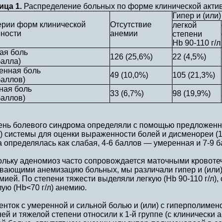
ица 1.
Распределение больных по форме клинической акти
Гипер и (или
ерии форм клинической
Отсутствие
легкой
вности
анемии
степени
Hb 90-110 г/л
ая боль
126 (25,6%)
22 (4,5%)
балла)
енная боль
49 (10,0%)
105 (21,3%)
баллов)
ная боль
33 (6,7%)
98 (19,9%)
баллов)
ень болевого синдрома определяли с помощью предложенной
) системы для оценки выраженности болей и дисменореи (1
 определялась как слабая, 4-6 баллов — умеренная и 7-9 
ольку аденомиоз часто сопровождается маточными кровоте
вающими анемизацию больных, мы различали гипер и (или
мией. По степени тяжести выделяли легкую (Hb 90-110 г/л), 
ую (Hb<70 г/л) анемию.
нток с умеренной и сильной болью и (или) с гиперполимен
ей и тяжелой степени относили к 1-й группе (с клинически