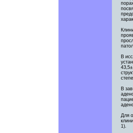
пораж
посв
пред
харак
Клин
проя
прос
патол
В ис
уста
43,5±
стру
степе
В за
аден
пацие
аден
Для 
клини
1).