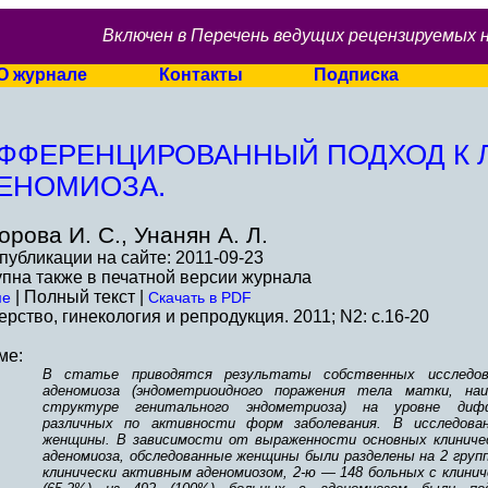
Включен в Перечень ведущих рецензируемых 
О журнале
Контакты
Подписка
ФФЕРЕНЦИРОВАННЫЙ ПОДХОД К 
ЕНОМИОЗА.
рова И. С., Унанян А. Л.
публикации на сайте: 2011-09-23
пна также в печатной версии журнала
| Полный текст |
ме
Скачать в PDF
рство, гинекология и репродукция. 2011; N2: c.16-20
ме:
В статье приводятся результаты собственных исследов
аденомиоза (эндометриоидного поражения тела матки, на
структуре генитального эндометриоза) на уровне дифф
различных по активности форм заболевания. В исследова
женщины. В зависимости от выраженности основных клиничес
аденомиоза, обследованные женщины были разделены на 2 групп
клинически активным аденомиозом, 2-ю — 148 больных с клинич