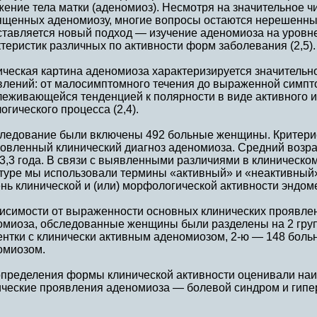
ение тела матки (аденомиоз). Несмотря на значительное ч
ященных аденомиозу, многие вопросы остаются нерешенн
ставляется новый подход — изучение аденомиоза на уров
теристик различных по активности форм заболевания (2,5).
ическая картина аденомиоза характеризируется значительн
влений: от малосимптомного течения до выраженной симпт
леживающейся тенденцией к полярности в виде активного и
огического процесса (2,4).
следование были включены 492 больные женщины. Критери
новленный клинический диагноз аденомиоза. Средний возра
3,3 года. В связи с выявленными различиями в клиническо
ктуре мы использовали термины «активный» и «неактивны
нь клинической и (или) морфологической активности эндом
висимости от выраженности основных клинических проявлен
омиоза, обследованные женщины были разделены на 2 груп
нтки с клинически активным аденомиозом, 2-ю — 148 боль
омиозом.
определения формы клинической активности оценивали на
ческие проявления аденомиоза — болевой синдром и гипер