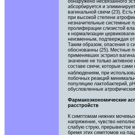
обнаружено несвязанного эст
абсорбируется и элиминирует
вагинальной свечи (23). Ест
при высокой степени атрофии
незначительные системные п
пролиферации слизистой влаг
к нормализации цервиковагин
неизменным, подтверждая отс
Таким образом, опасения о с
обоснованны (25). Местные п
применявших эстриол вагина
значение не только активное
составе свечи, которые сами
наблюдениям, при использов
побочных реакций минимальн
популяцию лактобактерий, рН
обусловленные атрофическим
Фармакоэкономические асп
расстройств
К симптомам нижних мочевых 
напряжение, чувство неполно
слабую струю, прерывистое м
бремя этих симптомов на пац