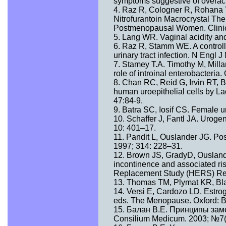
symptoms suggestive of overact
4. Raz R, Cologner R, Rohana Y,
Nitrofurantoin Macrocrystal Ther
Postmenopausal Women. Clinica
5. Lang WR. Vaginal acidity an
6. Raz R, Stamm WE. A controlle
urinary tract infection. N Engl 
7. Stamey T.A. Timothy M, Millar
role of introinal enterobacteria
8. Chan RC, Reid G, Irvin RT, 
human uroepithelial cells by La
47:84-9.
9. Batra SC, Iosif CS. Female ur
10. Schaffer J, Fantl JA. Uroge
10: 401–17.
11. Pandit L, Ouslander JG. Po
1997; 314: 228–31.
12. Brown JS, GradyD, Ousland
incontinence and associated ri
Replacement Study (HERS) Res
13. Thomas TM, Plymat KR, Blan
14. Versi E, Cardozo LD. Estrog
eds. The Menopause. Oxford: B
15. Балан В.Е. Принципы зам
Consilium Medicum. 2003; №7(