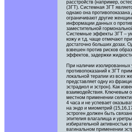
расстройств (например, ост
(ЗГТ). Системная ЗГТ являе
однако она противопоказана 
ограничивают другие женщин
информации данных о против
заместительной гормональной
Системные эффекты ЗГТ – ум
кожу и т.д. чаще отмечают п
достаточно больших дозах. 
взвешен против рисков обра
эффектов, задержки жидкости
При наличии изолированных у
противопоказаний к ЗГТ прим
локальной терапии из всех ж
представляет одну из фракци
эстрадиол и эстрон). Как изв
взаимодействия. Ключевым от
местном применении селектив
4 часа и не успевает оказыва
на эндо и миометрий (15,16,
эстроген должен быть связан
эпителия влагалища и уретры 
избирательной активностью в
вагинальном применении эстр