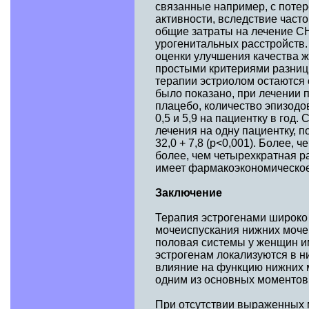
связанные например, с потер
активности, вследствие часто
общие затраты на лечение СН
урогенитальных расстройств.
оценки улучшения качества ж
простыми критериями разниц
терапии эстриолом остаются 
было показано, при лечении 
плацебо, количество эпизодо
0,5 и 5,9 на пациентку в год
лечения на одну пациентку, по
32,0 + 7,8 (р<0,001). Более,
более, чем четырехкратная р
имеет фармакоэкономическое 
Заключение
Терапия эстрогенами широко
мочеиспускания нижних мочев
половая системы у женщин и
эстрогенам локализуются в н
влияние на функцию нижних м
одним из основных моментов
При отсутствии выраженных 