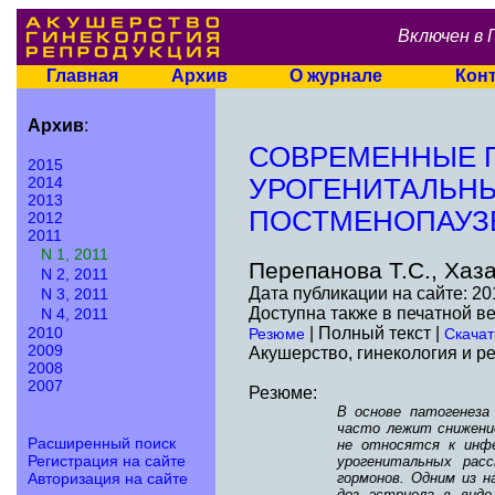
Включен в 
Главная
Архив
О журнале
Кон
Архив
:
СОВРЕМЕННЫЕ П
2015
2014
УРОГЕНИТАЛЬНЫ
2013
ПОСТМЕНОПАУЗ
2012
2011
N 1, 2011
Перепанова Т.С., Хаза
N 2, 2011
Дата публикации на сайте: 20
N 3, 2011
Доступна также в печатной в
N 4, 2011
2010
| Полный текст |
Резюме
Скачат
2009
Акушерство, гинекология и ре
2008
2007
Резюме:
В основе патогенеза
часто лежит снижение
Расширенный поиск
не относятся к инфе
Регистрация на сайте
урогенитальных рас
Авторизация на сайте
гормонов. Одним из 
доз эстриола в виде