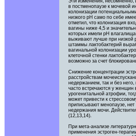
Эти изменения, несомненно,
в постменопаузе к мочевой и
колонизации потенциальными
низкого рН само по себе име
отметил, что колонизация вх
вагины ниже 4,5 и значитель
которых имели рН влагалища 
выживают лучше при низкой р
штаммы лактобактерий выраб
вагинальной колонизации уро
клеточной стенки лактобакте
возможно за счет блокировани
Снижение концентрации эстро
расстройствам мочеиспускани
недержанием, так и без него
часто встречаются у женщин 
урогенитальной атрофии, тог
может привести к стрессовом
приписывают менопаузе, нет 
недержания мочи. Действител
(12,13,14).
При мета-анализе литературн
применения эстроген-терапии