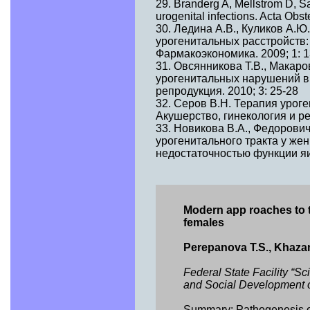
29. Branderg A, Mellstrom D, Sa
urogenital infections. Acta Obs
30. Ледина А.В., Куликов А.
урогенитальных расстройств:
Фармакоэкономика. 2009; 1: 1
31. Овсянникова Т.В., Макаро
урогенитальных нарушений в 
репродукция. 2010; 3: 25-28
32. Серов В.Н. Терапия урог
Акушерство, гинекология и ре
33. Новикова В.А., Федорович
урогенитального тракта у ж
недостаточностью функции яич
Modern app roaches to t
females
Perepanova T.S., Khazan
Federal State Facility “Sci
and Social Development 
Summary: Pathogenesis of