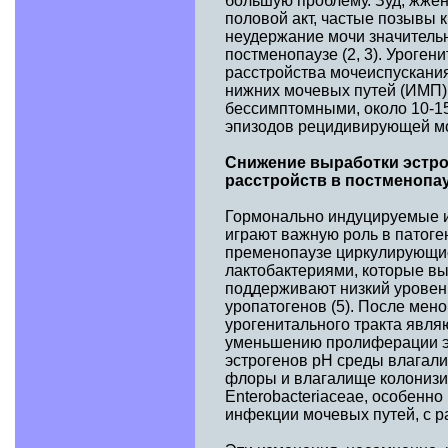
большую проблему. Зуд, жже
половой акт, частые позывы 
неудержание мочи значитель
постменопаузе (2, 3). Уроге
расстройства мочеиспускания
нижних мочевых путей (ИМП)
бессимптомными, около 10-15
эпизодов рецидивирующей моч
Снижение выработки эстро
расстройств в постменопа
Гормонально индуцируемые и
играют важную роль в патоге
пременопаузе циркулирующие
лактобактериями, которые вы
поддерживают низкий уровень
уропатогенов (5). После мен
урогенитального тракта явля
уменьшению пролиферации эп
эстрогенов рН среды влагали
флоры и влагалище колонизи
Enterobacteriaceae, особенно
инфекции мочевых путей, с р