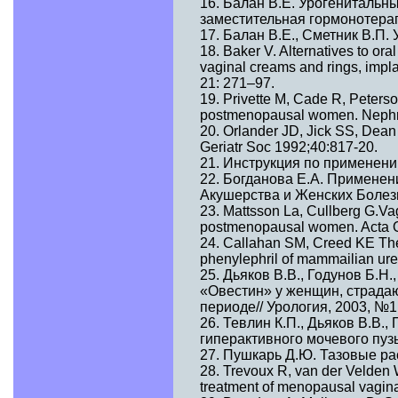
16. Балан В.Е. Урогенитальны
заместительная гормонотерапия
17. Балан В.Е., Сметник В.П.
18. Baker V. Alternatives to or
vaginal creams and rings, impla
21: 271–97.
19. Privette M, Cade R, Peterson
postmenopausal women. Nephr
20. Orlander JD, Jick SS, Dean
Geriatr Soc 1992;40:817-20.
21. Инструкция по применени
22. Богданова Е.А. Применен
Акушерства и Женских Болезне
23. Mattsson La, Cullberg G.Vagi
postmenopausal women. Acta O
24. Callahan SM, Creed KE The 
phenylephril of mammailian uret
25. Дьяков В.В., Годунов Б.
«Овестин» у женщин, страда
периоде// Урология, 2003, №1,
26. Тевлин К.П., Дьяков В.В
гиперактивного мочевого пузы
27. Пушкарь Д.Ю. Тазовые ра
28. Trevoux R, van der Velden 
treatment of menopausal vagina