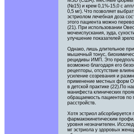
MSD (США). Местные формы 
(№15) и крем 0,1%-15,0 с ап
0,5 мг). Что позволяет выбр
эстриолом лечебная доза сос
этого пациента можно перево
(21). При использовании Ове
мочеиспускания, зуда, сухос
улучшение показателей зрело
Однако, лишь длительное пр
мышечный тонус, биохимичес
рецидивы ИМП. Это предпола
возможно благодаря его безо
рецепторы, отсутствие влиян
усиление созревания и размн
применение местных форм Ов
в детской практике (22).По 
манифеста клинических прояв
обращаемость пациентов по 
расстройств.
Хотя эстриол абсорбируется 
фармакокинетическим профил
уровня незначителен. Исслед
мг эстриола у здоровых женщ