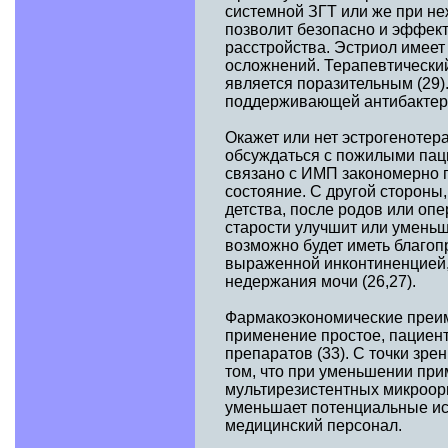
системной ЗГТ или же при не
позволит безопасно и эффек
расстройства. Эстриол имеет
осложнений. Терапевтически
является поразительным (29)
поддерживающей антибактери
Окажет или нет эстрогенотер
обсуждаться с пожилыми паци
связано с ИМП закономерно п
состояние. С другой стороны
детства, после родов или опе
старости улучшит или уменьш
возможно будет иметь благо
выраженной инконтиненцией,
недержания мочи (26,27).
Фармакоэкономические преим
применение простое, пациен
препаратов (33). С точки зр
том, что при уменьшении при
мультирезистентных микроор
уменьшает потенциальные ист
медицинский персонал.