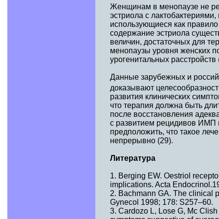
Женщинам в менопаузе не р
эстриола с лактобактериями
использующиеся как правило
содержание эстриола существ
величин, достаточных для те
менопаузы уровня женских п
урогенитальных расстройств (
Данные зарубежных и российс
доказывают целесообразност
развития клинических симпто
что терапия должна быть дли
после восстановления адеква
с развитием рецидивов ИМП 
предположить, что такое леч
непрерывно (29).
Литература
1. Berging EW. Oestriol receptor
implications. Acta Endocrinol.
2. Bachmann GA. The clinical pl
Gynecol 1998; 178: S257–60.
3. Cardozo L, Lose G, Mc Clish D