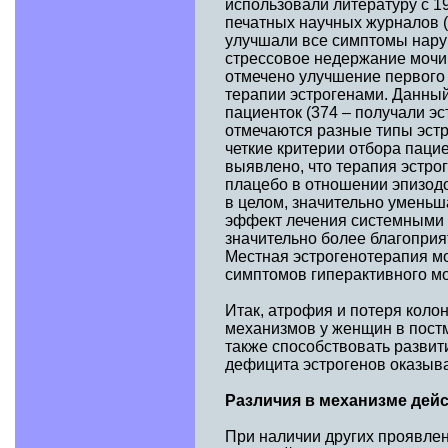
использовали литературу с 19
печатных научных журналов (3
улучшали все симптомы нару
стрессовое недержание мочи,
отмечено улучшение первого
терапии эстрогенами. Данный
пациенток (374 – получали эс
отмечаются разные типы эстр
четкие критерии отбора паци
выявлено, что терапия эстро
плацебо в отношении эпизод
в целом, значительно уменьш
эффект лечения системными 
значительно более благопри
Местная эстрогенотерапия м
симптомов гиперактивного мо
Итак, атрофия и потеря коло
механизмов у женщин в постм
также способствовать разви
дефицита эстрогенов оказыв
Различия в механизме дей
При наличии других проявле