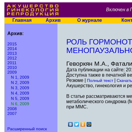
Включен в 
Главная
Архив
О журнале
Кон
Архив
:
РОЛЬ ГОРМОНОТ
2015
2014
МЕНОПАУЗАЛЬН
2013
2012
Геворкян М.А., Фатали
2011
2010
Дата публикации на сайте: 20
2009
Доступна также в печатной в
N 1, 2009
Резюме |
|
Полный текст
Скачать
N 2, 2009
Акушерство, гинекология и ре
N 3, 2009
N 4, 2009
В статье рассматриваются м
N 5, 2009
метаболического синдрома (
N 6, 2009
при ММС.
2008
2007
Расширенный поиск