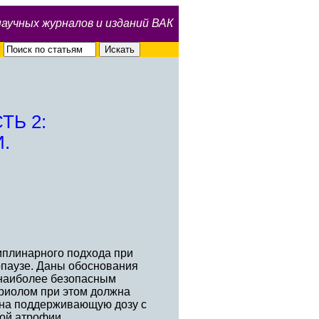
научных журналов и изданий ВАК
ТЬ 2:
.
иплинарного подхода при
опаузе. Даны обоснования
 наиболее безопасным
триолом при этом должна
д на поддерживающую дозу с
ой атрофии.