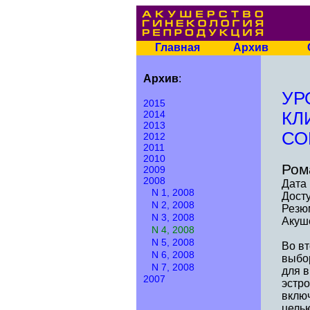
Главная
Архив
Архив
:
УР
2015
2014
КЛ
2013
СО
2012
2011
2010
Ром
2009
2008
Дата 
N 1, 2008
Досту
N 2, 2008
Резю
N 3, 2008
Акуше
N 4, 2008
N 5, 2008
Во в
N 6, 2008
выбо
N 7, 2008
для 
2007
эстр
включ
цель