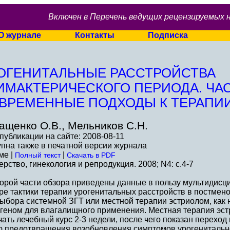
Включен в Перечень ведущих рецензируемых 
О журнале
Контакты
Подписка
ОГЕНИТАЛЬНЫЕ РАССТРОЙСТВА
ИМАКТЕРИЧЕСКОГО ПЕРИОДА. ЧАС
ВРЕМЕННЫЕ ПОДХОДЫ К ТЕРАПИИ
ащенко О.В., Мельников С.Н.
публикации на сайте: 2008-08-11
пна также в печатной версии журнала
ме |
|
Полный текст
Скачать в PDF
рство, гинекология и репродукция. 2008; N4: c.4-7
торой части обзора приведены данные в пользу мультидисц
ре тактики терапии урогенитальных расстройств в постмен
выбора системной ЗГТ или местной терапии эстриолом, как
огеном для влагалищного применения. Местная терапия эс
ать лечебный курс 2-3 недели, после чего показан перехо
ю предотвращения возобновления симптомов урогенитальн