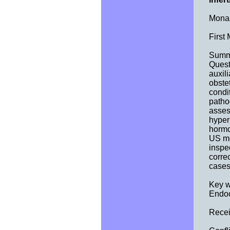
Monas
First
Summ
Questi
auxil
obstet
condit
pathog
asses
hyper
hormo
US mo
inspe
corre
cases
Key 
Endoc
Recei