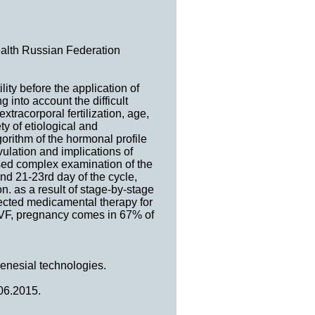
ealth Russian Federation
lity before the application of
 into account the difficult
xtracorporal fertilization, age,
ty of etiological and
lgorithm of the hormonal profile
vulation and implications of
sed complex examination of the
and 21-23rd day of the cycle,
. as a result of stage-by-stage
elected medicamental therapy for
r IVF, pregnancy comes in 67% of
genesial technologies.
.06.2015.