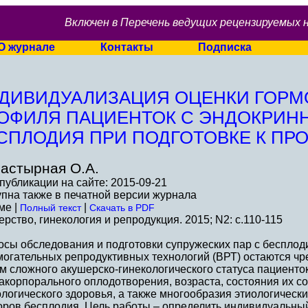
Включен в Перечень ведущих рецензируемых 
О журнале
Контакты
Подписка
ДИВИДУАЛИЗАЦИЯ ОЦЕНКИ ГОРМ
ОФИЛЯ ПАЦИЕНТОК С ЭНДОКРИ
СПЛОДИЯ ПРИ ПОДГОТОВКЕ К ПР
астырная О.А.
публикации на сайте: 2015-09-21
пна также в печатной версии журнала
ме |
|
Полный текст
Скачать в PDF
рство, гинекология и репродукция. 2015; N2: c.110-115
осы обследования и подготовки супружеских пар с беспло
могательных репродуктивных технологий (ВРТ) остаются ч
м сложного акушерско-гинекологического статуса пациенто
акорпорального оплодотворения, возраста, состояния их с
логического здоровья, а также многообразия этиологически
оров бесплодия. Цель работы – определить индивидуальны