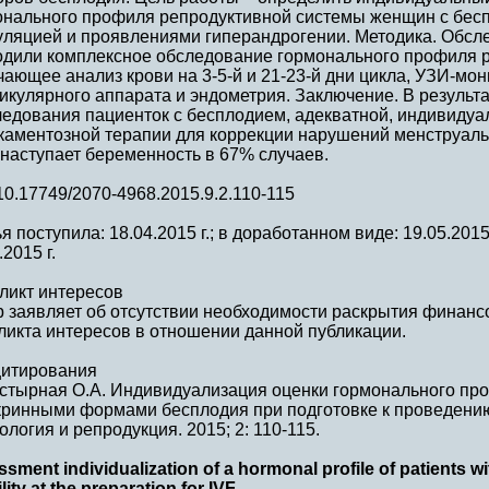
онального профиля репродуктивной системы женщин с бесп
уляцией и проявлениями гиперандрогении. Методика. Обсл
одили комплексное обследование гормонального профиля 
ающее анализ крови на 3-5-й и 21-23-й дни цикла, УЗИ-мо
кулярного аппарата и эндометрия. Заключение. В результа
ледования пациенток с бесплодием, адекватной, индивиду
каментозной терапии для коррекции нарушений менструальн
наступает беременность в 67% случаев.
10.17749/2070-4968.2015.9.2.110-115
я поступила: 18.04.2015 г.; в доработанном виде: 19.05.2015 
.2015 г.
ликт интересов
р заявляет об отсутствии необходимости раскрытия финанс
ликта интересов в отношении данной публикации.
цитирования
стырная О.А. Индивидуализация оценки гормонального про
кринными формами бесплодия при подготовке к проведени
ология и репродукция. 2015; 2: 110-115.
sment individualization of a hormonal profile of patients w
ility at the preparation for IVF