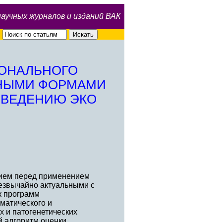
научных журналов и изданий ВАК
ОНАЛЬНОГО
ННЫМИ ФОРМАМИ
ОВЕДЕНИЮ ЭКО
дием перед применением
резвычайно актуальными с
к программ
оматического и
х и патогенетических
й алгоритм оценки