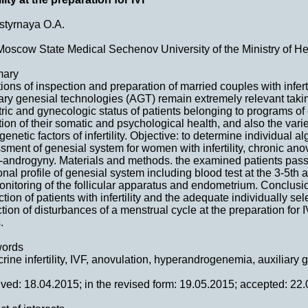
tyrnaya O.A.
 Moscow State Medical Sechenov University of the Ministry of H
ary
ons of inspection and preparation of married couples with inferti
iary genesial technologies (AGT) remain extremely relevant taking
ric and gynecologic status of patients belonging to programs of e
ion of their somatic and psychological health, and also the varie
enetic factors of infertility. Objective: to determine individual a
sment of genesial system for women with infertility, chronic ano
-androgyny. Materials and methods. the examined patients pas
nal profile of genesial system including blood test at the 3-5th 
nitoring of the follicular apparatus and endometrium. Conclusion
ction of patients with infertility and the adequate individually s
ction of disturbances of a menstrual cycle at the preparation fo
.
words
rine infertility, IVF, anovulation, hyperandrogenemia, auxiliary 
ved: 18.04.2015; in the revised form: 19.05.2015; accepted: 22