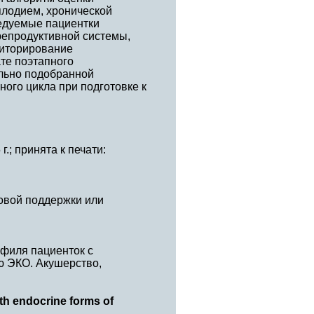
лодием, хронической
едуемые пациентки
репродуктивной системы,
ниторирование
те поэтапного
ально подобранной
ого цикла при подготовке к
г.; принята к печати:
овой поддержки или
филя пациенток с
ю ЭКО. Акушерство,
ith endocrine forms of