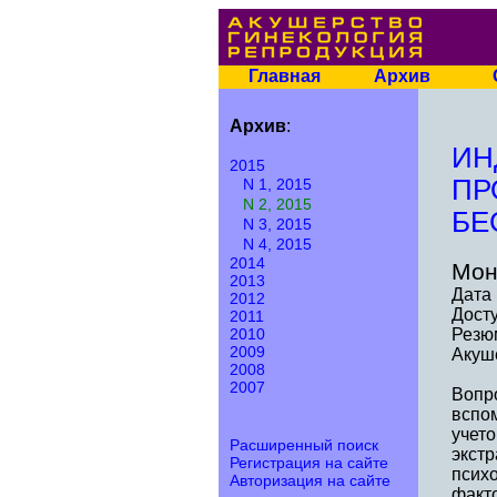
Главная
Архив
Архив
:
ИН
2015
ПР
N 1, 2015
N 2, 2015
БЕ
N 3, 2015
N 4, 2015
2014
Мон
2013
Дата 
2012
Досту
2011
2010
Резю
2009
Акуше
2008
2007
Вопр
вспо
учето
Расширенный поиск
экстр
Регистрация на сайте
психо
Авторизация на сайте
факт