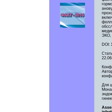
горм
анов
прох
включ
фолли
обсс
меди
ЭКО, 
DOI: 
Стать
22.06
Конф
Авто
конф
Для 
Мона
эндо
гинек
Asses
infert