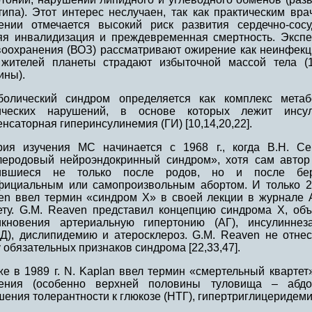
типа). Этот интерес неслучаен, так как практическим вр
ении отмечается высокий риск развития сердечно-сосу
яя инвалидизация и преждевременная смертность. Эксп
воохранения (ВОЗ) рассматривают ожирение как неинфекц
жителей планеты страдают избыточной массой тела (
ины).
болический синдром определяется как комплекс метаб
ических нарушений, в основе которых лежит инсул
нсаторная гиперинсулинемия (ГИ) [10,14,20,22].
рия изучения МС начинается с 1968 г., когда В.Н. С
леродовый нейроэндокринный синдром», хотя сам автор
ившиеся не только после родов, но и после бере
фициальным или самопроизвольным абортом. И только 20 
en ввел термин «синдром Х» в своей лекции в журнале 
ету. G.M. Reaven представил концепцию синдрома Х, о
икновения артериальную гипертонию (АГ), инсулинне
Д), дислипидемию и атеросклероз. G.М. Reaven не отне
 обязательных признаков синдрома [22,33,47].
же в 1989 г. N. Kaplan ввел термин «смертельный квартет
ения (особенно верхней половины туловища – абдо
ения толерантности к глюкозе (НТГ), гипертриглицеридемии,