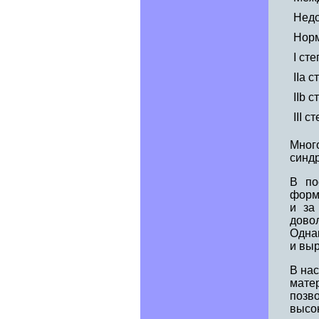
Недо
Норм
I ст
IIа 
IIb 
III 
Мног
синдр
В по
форма
и за
дово
Одна
и выр
В на
мате
позв
высо