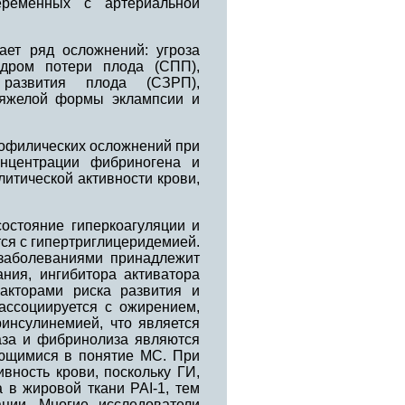
еременных с артериальной
ет ряд осложнений: угроза
ндром потери плода (СПП),
 развития плода (СЗРП),
 тяжелой формы эклампсии и
бофилических осложнений при
нцентрации фибриногена и
литической активности крови,
остояние гиперкоагуляции и
ся с гипертриглицеридемией.
 заболеваниями принадлежит
ния, ингибитора активатора
акторами риска развития и
ассоциируется с ожирением,
ринсулинемией, что является
аза и фибринолиза являются
ющимися в понятие МС. При
вность крови, поскольку ГИ,
 в жировой ткани PAI-1, тем
ции. Многие исследователи