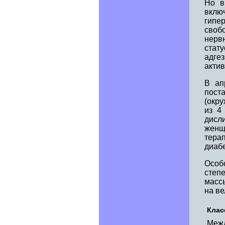
Но в
вклю
гипе
своб
нерв
стат
адге
актив
В ап
пост
(окру
из 4
дисли
женщ
тера
диабе
Особ
степ
массы
на ве
Клас
Межд