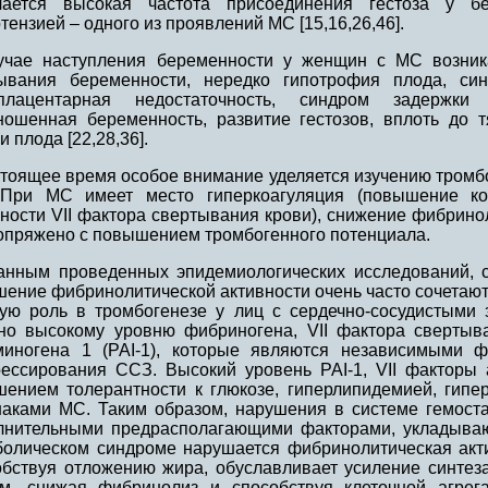
чается высокая частота присоединения гестоза у б
тензией – одного из проявлений МС [15,16,26,46].
учае наступления беременности у женщин с МС возника
ывания беременности, нередко гипотрофия плода, си
плацентарная недостаточность, синдром задержки
ношенная беременность, развитие гестозов, вплоть до
и плода [22,28,36].
стоящее время особое внимание уделяется изучению тром
При МС имеет место гиперкоагуляция (повышение ко
ности VII фактора свертывания крови), снижение фибрино
сопряжено с повышением тромбогенного потенциала.
анным проведенных эпидемиологических исследований, с
шение фибринолитической активности очень часто сочетают
ую роль в тромбогенезе у лиц с сердечно-сосудистыми
но высокому уровню фибриногена, VII фактора свертыва
миногена 1 (PAI-1), которые являются независимыми ф
рессирования ССЗ. Высокий уровень PAI-1, VII факторы 
шением толерантности к глюкозе, гиперлипидемией, гипе
наками МС. Таким образом, нарушения в системе гемост
лнительными предрасполагающими факторами, укладыва
болическом синдроме нарушается фибринолитическая акти
обствуя отложению жира, обуславливает усиление синтеза
м, снижая фибринолиз и способствуя клеточной агрега