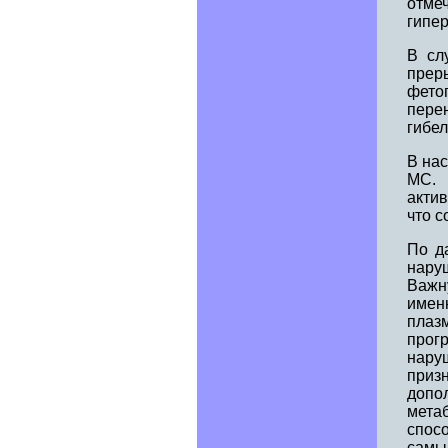
отме
гипер
В сл
прер
фето
пере
гибел
В на
МС. 
актив
что 
По д
нару
Важн
имен
плаз
прог
нару
приз
допо
мета
спос
самы