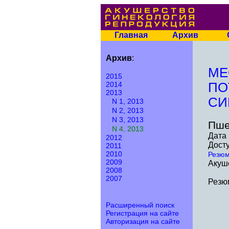
Главная
Архив
Архив
:
МЕ
2015
2014
ПО
2013
СИ
N 1, 2013
N 2, 2013
N 3, 2013
Пше
N 4, 2013
Дата 
2012
Досту
2011
2010
Резю
2009
Акуше
2008
2007
Резю
Расширенный поиск
Регистрация на сайте
Авторизация на сайте