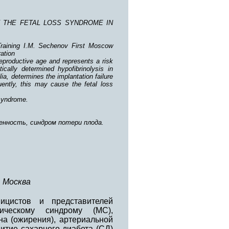
F THE FETAL LOSS SYNDROME IN
 Training I.M. Sechenov First Moscow
ration
productive age and represents a risk
cally determined hypofibrinolysis in
a, determines the implantation failure
uently, this may cause the fetal loss
 syndrome.
енность, синдром потери плода.
 Москва
ицистов и представителей
ическому синдрому (МС),
а (ожирения), артериальной
итие сахарного диабета (СД)