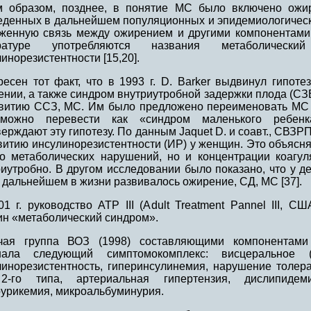
м образом, позднее, в понятие МС было включено ожир
еденных в дальнейшем популяционных и эпидемиологическ
женную связь между ожирением и другими компонентами
ературе употребляются названия метаболичес
инорезистентности [15,20].
ресен тот факт, что в 1993 г. D. Barker выдвинул гипоте
ении, а также синдром внутриутробной задержки плода (С
звитию ССЗ, МС. Им было предложено переименовать МС в
можно перевести как «синдром маленького ребенк
ерждают эту гипотезу. По данным Jaquet D. и соавт., СВЗР
звитию инсулинорезистентности (ИР) у женщин. Это объяс
ко метаболических нарушений, но и концентрации коагу
риутробно. В другом исследовании было показано, что у д
 дальнейшем в жизни развивалось ожирение, СД, МС [37].
1 г. руководство АТР III (Adult Treatment Pannel III, 
ин «метаболический синдром».
чая группа ВОЗ (1998) составляющими компонентами 
нала следующий симптомокомплекс: висцеральное (
линорезистентность, гиперинсулинемия, нарушение толера
-го типа, артериальная гипертензия, дислипидем
рурикемия, микроальбуминурия.