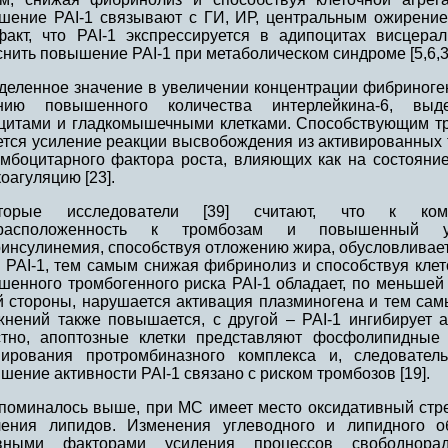
шение PAI-1 связывают с ГИ, ИР, центральным ожирение
факт, что PAI-1 экспрессируется в адипоцитах висцера
нить повышение PAI-1 при метаболическом синдроме [5,6,3
деленное значение в увеличении концентрации фибриноге
нию повышенного количества интерлейкина-6, выд
цитами и гладкомышечными клетками. Способствующим т
ется усиление реакции высвобождения из активированных
омбоцитарного фактора роста, влияющих как на состояние 
оагуляцию [23].
оторые исследователи [39] считают, что к ко
драсположенность к тромбозам и повышенный ур
ринсулинемия, способствуя отложению жира, обусловливает
 PAI-1, тем самым снижая фибринолиз и способствуя клет
шенного тромбогенного риска PAI-1 обладает, по меньше
й стороны, нарушается активация плазминогена и тем са
жнений также повышается, с другой – PAI-1 ингибирует а
стно, апоптозные клетки представляют фосфолипидные
ирования протромбиназного комплекса и, следователь
ение активности РАІ-1 связано с риском тромбозов [19].
упоминалось выше, при МС имеет место оксидативный стре
ления липидов. Изменения углеводного и липидного 
вными факторами усиления процессов свободнорад