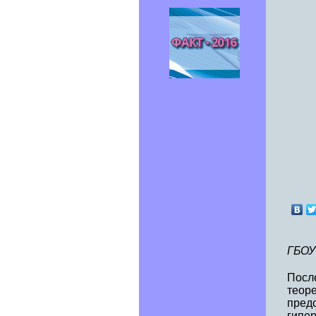
ГБОУ
Посл
теор
пред
гипе