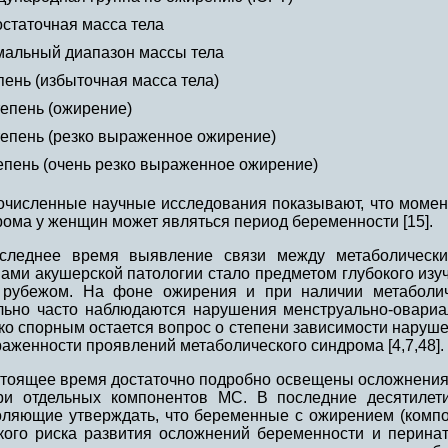
статочная масса тела
альный диапазон массы тела
епень (избыточная масса тела)
степень (ожирение)
степень (резко выраженное ожирение)
степень (очень резко выраженное ожирение)
очисленные научные исследования показывают, что момен
ома у женщин может являться период беременности [15].
следнее время выявление связи между метаболическ
ми акушерской патологии стало предметом глубокого изуч
 рубежом. На фоне ожирения и при наличии метаболи
льно часто наблюдаются нарушения менструально-овариа
ко спорным остается вопрос о степени зависимости наруш
аженности проявлений метаболического синдрома [4,7,48].
стоящее время достаточно подробно освещены осложнения
ри отдельных компонентов МС. В последние десятилети
оляющие утверждать, что беременные с ожирением (компо
кого риска развития осложнений беременности и перинат