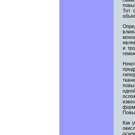
повы
Тот 
объяс
Опре
влия
моно
явля
и тр
гемок
Нек
пре
гипе
ткани
повы
одно
осло
изве
форм
Повыш
Как 
окис
осно