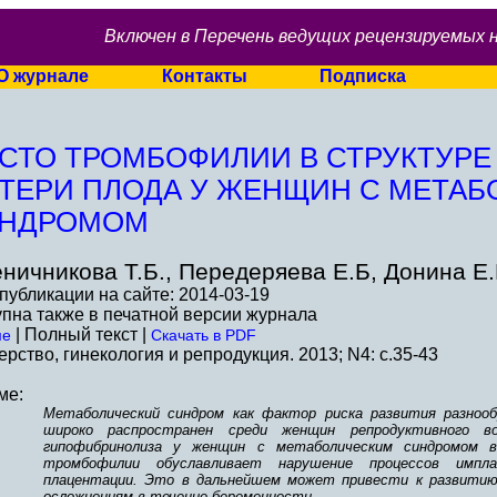
Включен в Перечень ведущих рецензируемых 
О журнале
Контакты
Подписка
СТО ТРОМБОФИЛИИ В СТРУКТУР
ТЕРИ ПЛОДА У ЖЕНЩИН С МЕТА
НДРОМОМ
ничникова Т.Б., Передеряева Е.Б, Донина Е.В
публикации на сайте: 2014-03-19
пна также в печатной версии журнала
| Полный текст |
ме
Скачать в PDF
рство, гинекология и репродукция. 2013; N4: c.35-43
ме:
Метаболический синдром как фактор риска развития разноо
широко распространен среди женщин репродуктивного во
гипофибринолиза у женщин с метаболическим синдромом 
тромбофилии обуславливает нарушение процессов импла
плацентации. Это в дальнейшем может привести к развитию
осложнениям в течение беременности.