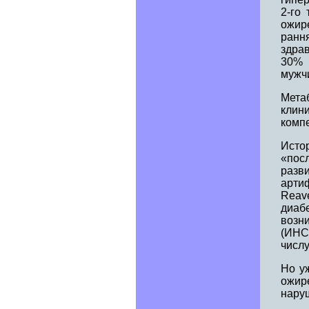
2-го 
ожир
ранн
здра
30% 
мужч
Мета
клин
компе
Исто
«пос
разв
арти
Reav
диаб
возн
(ИНС
числу
Но у
ожир
наруш