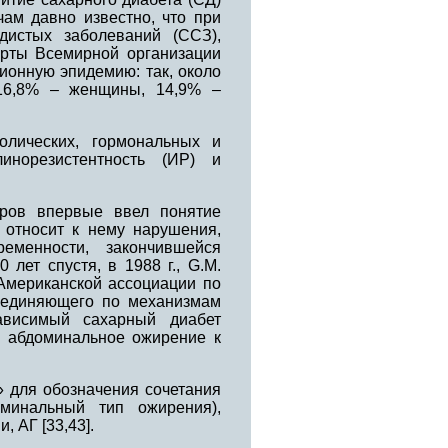
ачам давно известно, что при
дистых заболеваний (ССЗ),
ерты Всемирной организации
ионную эпидемию: так, около
16,8% – женщины, 14,9% –
олических, гормональных и
инорезистентность (ИР) и
еров впервые ввел понятие
 относит к нему нарушения,
менности, закончившейся
лет спустя, в 1988 г., G.M.
Американской ассоциации по
бъединяющего по механизмам
зависимый сахарный диабет
с абдоминальное ожирение к
» для обозначения сочетания
минальный тип ожирения),
 АГ [33,43].