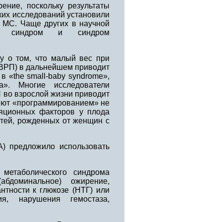
ение, поскольку результаты
их исследований установили
 МС. Чаще других в научной
кий синдром и синдром
зу о том, что малый вес при
ЗВРП) в дальнейшем приводит
 «the small-baby syndrome»,
а». Многие исследователи
П во взрослой жизни приводит
няют «программированием» не
ляционных факторов у плода
етей, рожденных от женщин с
США) предложило использовать
метаболического синдрома
абдоминальное) ожирение,
нтности к глюкозе (НТГ) или
ия, нарушения гемостаза,