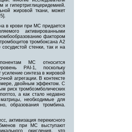
м и гипертриглицеридемией.
льной жировой ткани, может
5].
на в крови при МС придается
еляемого активированными
ромбообразованию фактором
 тромбоцитов тромбоксана А2
сосудистой стенки, так и на
мпонентам МС относится
овень PAI-1, поскольку
 усиление синтеза в жировой
очной агрегации. В контексте
й мере, двойным эффектом. С
мым риск тромбоэмболических
поптоз, а как стало недавно
 матрицы, необходимые для
но, образования тромбина.
сс, активизация перекисного
обменов при МС выступают
икального окисления, что