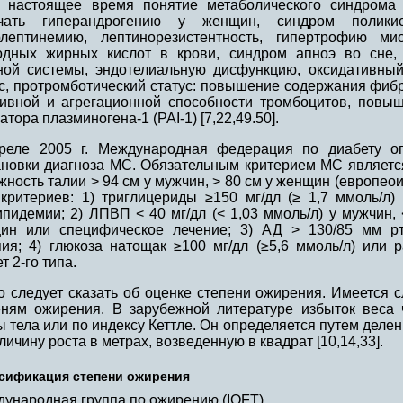
 настоящее время понятие метаболического синдрома 
чать гиперандрогению у женщин, синдром поликис
рлептинемию, лептинорезистентность, гипертрофию м
одных жирных кислот в крови, синдром апноэ во сне, 
ной системы, эндотелиальную дисфункцию, оксидативный
ус, протромботический статус: повышение содержания фибр
зивной и агрегационной способности тромбоцитов, повыш
атора плазминогена-1 (PAI-1) [7,22,49.50].
реле 2005 г. Международная федерация по диабету о
ановки диагноза МС. Обязательным критерием МС являетс
жность талии > 94 см у мужчин, > 80 см у женщин (европео
 критериев: 1) триглицериды ≥150 мг/дл (≥ 1,7 ммоль/л
пидемии; 2) ЛПВП < 40 мг/дл (< 1,03 ммоль/л) у мужчин, <
ин или специфическое лечение; 3) АД > 130/85 мм рт.
пия; 4) глюкоза натощак ≥100 мг/дл (≥5,6 ммоль/л) или
т 2-го типа.
о следует сказать об оценке степени ожирения. Имеется
еням ожирения. В зарубежной литературе избыток веса
 тела или по индексу Кеттле. Он определяется путем деле
личину роста в метрах, возведенную в квадрат [10,14,33].
сификация степени ожирения
ународная группа по ожирению (IOFT)