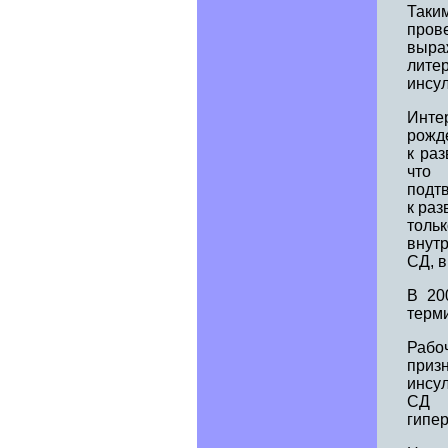
Таки
пров
выра
лит
инсул
Инте
рожд
к ра
что 
подтв
к ра
толь
внут
СД, в
В 200
терм
Рабо
приз
инсу
СД 2
гипе