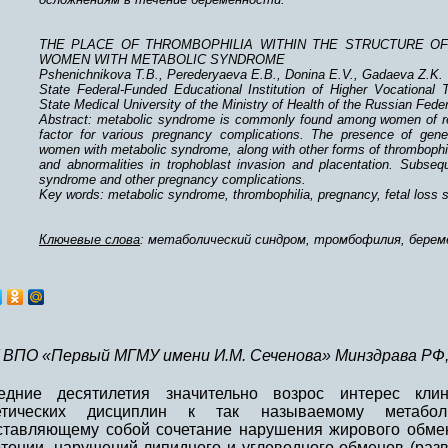
THE PLACE OF THROMBOPHILIA WITHIN THE STRUCTURE O
WOMEN WITH METABOLIC SYNDROME
Pshenichnikova T.B., Perederyaeva E.B., Donina E.V., Gadaeva Z.K.
State Federal-Funded Educational Institution of Higher Vocational
State Medical University of the Ministry of Health of the Russian Fede
Abstract: metabolic syndrome is commonly found among women of re
factor for various pregnancy complications. The presence of geneti
women with metabolic syndrome, along with other forms of thrombophili
and abnormalities in trophoblast invasion and placentation. Subseq
syndrome and other pregnancy complications.
Key words: metabolic syndrome, thrombophilia, pregnancy, fetal loss
Ключевые слова
: метаболический синдром, тромбофилия, берем
 ВПО «Первый МГМУ имени И.М. Сеченова» Минздрава РФ,
едние десятилетия значительно возрос интерес клин
етических дисциплин к так называемому метабол
ставляющему собой сочетание нарушения жирового обмен
ртонии, нарушений липидного и углеводного обменов (разв