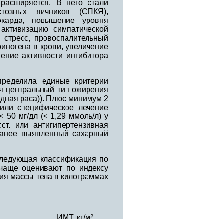
расширяется. В него стали
тозных яичников (СПКЯ),
иокарда, повышение уровня
активизацию симпатической
 стресс, провоспалительный
иногена в крови, увеличение
ение активности ингибитора
пределила единые критерии
я центральный тип ожирения
идная раса)). Плюс минимум 2
) или специфическое лечение
 50 мг/дл (< 1,29 ммоль/л) у
ст. или антигипертензивная
 ранее выявленный сахарный
 следующая классификация по
 чаще оценивают по индексу
ния массы тела в килограммах
ИМТ, кг/м
2