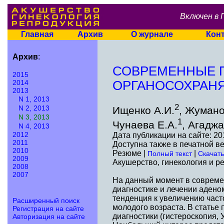
Включен в 
Главная
Архив
О журнале
Кон
Архив
:
СОВРЕМЕННЫЕ П
2015
2014
ОРГАНОСОХРАН
2013
N 1, 2013
2
N 2, 2013
Ищенко А.И.
, Жумано
N 3, 2013
1
Чунаева Е.А.
, Агаджа
N 4, 2013
2012
Дата публикации на сайте: 20
2011
Доступна также в печатной в
2010
Резюме |
|
Полный текст
Скачать
2009
Акушерство, гинекология и ре
2008
2007
На данный момент в современ
диагностике и лечении адено
тенденция к увеличению част
Расширенный поиск
молодого возраста. В статье
Регистрация на сайте
диагностики (гистероскопия,
Авторизация на сайте