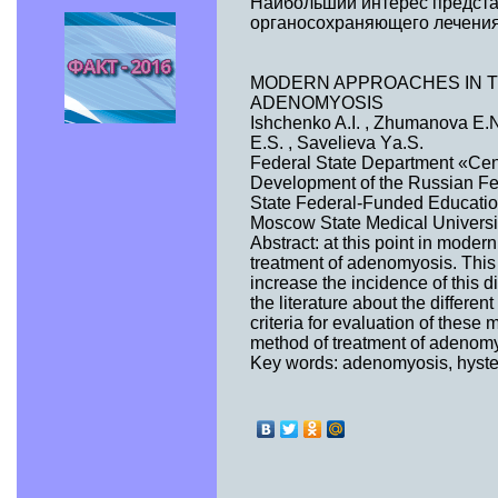
Наибольший интерес предста
органосохраняющего лечения
MODERN APPROACHES IN T
ADENOMYOSIS
Ishchenko A.I. , Zhumanova E.N
E.S. , Savelieva Yа.S.
Federal State Department «Cent
Development of the Russian F
State Federal-Funded Educationa
Moscow State Medical University
Abstract: at this point in mode
treatment of adenomyosis. This 
increase the incidence of this 
the literature about the differe
criteria for evaluation of these
method of treatment of adenomy
Key words: adenomyosis, hyst