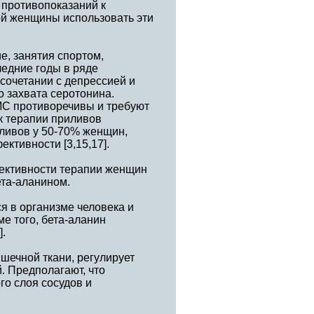
 противопоказаний к
й женщины использовать эти
, занятия спортом,
едние годы в ряде
сочетании с депрессией и
 захвата серотонина.
МС противоречивы и требуют
к терапии приливов
иливов у 50-70% женщин,
ктивности [3,15,17].
ективности терапии женщин
та-аланином.
я в организме человека и
е того, бета-аланин
].
шечной ткани, регулирует
. Предполагают, что
го слоя сосудов и