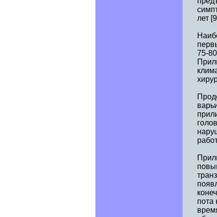
пред
симп
лет [9
Наиб
первы
75-80
Прил
клим
хирур
Продо
варьи
прил
голо
наруш
работ
Прил
повы
тран
появл
коне
пота 
врем