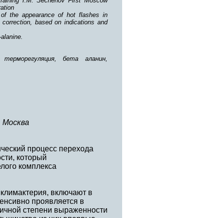
 Training I.M. Sechenov First Moscow
ration
 of the appearance of hot flashes in
correction, based on indications and
alanine.
 терморегуляция, бета аланин,
 Москва
ический процесс перехода
сти, который
лого комплекса
климактерия, включают в
енсивно проявляется в
личной степени выраженности