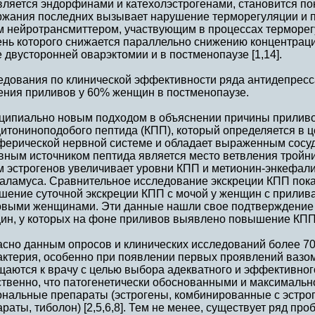
вляется эндорфинами и катехолэстрогенами, становится по
ржания последних вызывает нарушение терморегуляции и 
м нейротрансмиттером, участвующим в процессах терморегу
ень которого снижается параллельно снижению концентрац
 двусторонней оварэктомии и в постменопаузе [1,14].
едования по клинической эффективности ряда антидепресс
ения приливов у 60% женщин в постменопаузе.
ципиально новым подходом в объяснении причины приливо
итониноподобого пептида (КПП), который определяется в 
ферической нервной системе и обладает выраженным сос
ным источником пептида является место ветвления тройни
м эстрогенов увеличивает уровни КПП и метионин-энкефали
таламуса. Сравнительное исследование экскреции КПП пок
шение суточной экскреции КПП с мочой у женщин с прилив
овыми женщинами. Эти данные нашли свое подтверждение 
ин, у которых на фоне приливов выявлено повышение КПП и
асно данным опросов и клинических исследований более 7
актерия, особенно при появлении первых проявлений вазо
аются к врачу с целью выбора адекватного и эффективног
ственно, что патогенетически обоснованными и максималь
ональные препараты (эстрогены, комбинированные с эстро
раты, тиболон) [2,5,6,8]. Тем не менее, существует ряд пр