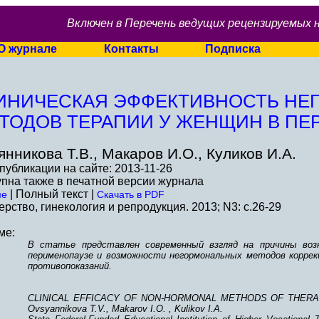
Включен в Перечень ведущих рецензируемых 
О журнале
Контакты
Подписка
ИНИЧЕСКАЯ ЭФФЕКТИВНОСТЬ НЕ
ТОДОВ ТЕРАПИИ У ЖЕНЩИН В П
янникова Т.В., Макаров И.О., Куликов И.А.
публикации на сайте: 2013-11-26
пна также в печатной версии журнала
| Полный текст |
ме
Скачать в PDF
рство, гинекология и репродукция. 2013; N3: c.26-29
ме:
В статье представлен современный взгляд на причины возн
перименопаузе и возможности негормональных методов коррек
противопоказаний.
CLINICAL EFFICACY OF NON-HORMONAL METHODS OF THER
Ovsyannikova T.V., Makarov I.O. , Kulikov I.A.