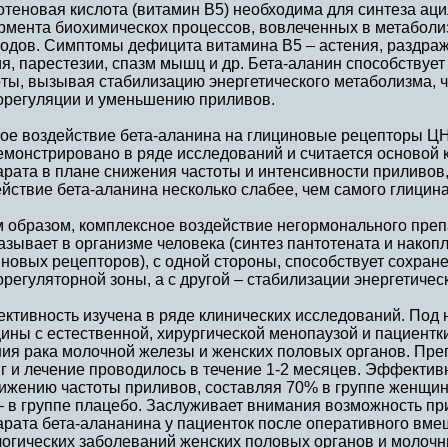
теновая кислота (витамин В5) необходима для синтеза аци
рмента биохимическох процессов, вовлеченных в метаболиз
водов. Симптомы дефицита витамина В5 – астения, раздраж
я, парестезии, спазм мышц и др. Бета-аланин способствуе
ты, вызывая стабилизацию энергетического метаболизма, ч
орегуляции и уменьшению приливов.
ое воздействие бета-аланина на глициновые рецепторы Ц
емонстрировано в ряде исследований и считается основой 
рата в плане снижения частоты и интенсивности приливов, 
йствие бета-аланина несколько слабее, чем самого глицина
 образом, комплексное воздействие негормонального преп
азывает в организме человека (синтез пантотената и накоп
новых рецепторов), с одной стороны, способствует сохран
регуляторной зоны, а с другой – стабилизации энергетическ
ктивность изучена в ряде клинических исследований. Под
ины с естественной, хирургической менопаузой и пациентк
ия рака молочной железы и женских половых органов. Преп
г и лечение проводилось в течение 1-2 месяцев. Эффектив
ижению частоты приливов, составляя 70% в группе женщин
– в группе плацебо. Заслуживает внимания возможность п
арата бета-алананина у пациенток после оперативного вме
огических заболеваний женских половых органов и молочны