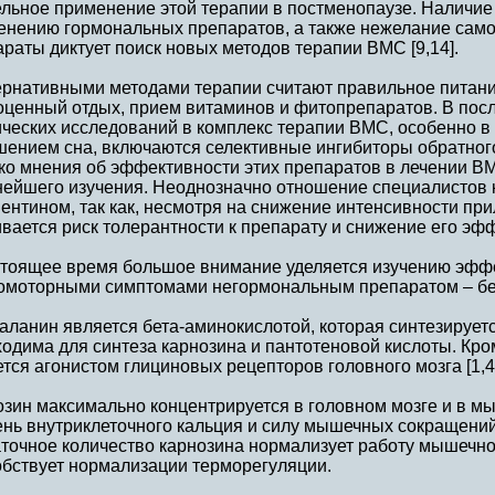
ельное применение этой терапии в постменопаузе. Наличие
енению гормональных препаратов, а также нежелание само
раты диктует поиск новых методов терапии ВМС [9,14].
ернативными методами терапии считают правильное питание
оценный отдых, прием витаминов и фитопрепаратов. В посл
ческих исследований в комплекс терапии ВМС, особенно в 
шением сна, включаются селективные ингибиторы обратного
ко мнения об эффективности этих препаратов в лечении В
нейшего изучения. Неоднозначно отношение специалистов 
ентином, так как, несмотря на снижение интенсивности пр
вается риск толерантности к препарату и снижение его эффе
стоящее время большое внимание уделяется изучению эфф
зомоторными симптомами негормональным препаратом – бе
аланин является бета-аминокислотой, которая синтезируетс
одима для синтеза карнозина и пантотеновой кислоты. Кром
тся агонистом глициновых рецепторов головного мозга [1,4
зин максимально концентрируется в головном мозге и в мы
нь внутриклеточного кальция и силу мышечных сокращений
точное количество карнозина нормализует работу мышечно
обствует нормализации терморегуляции.