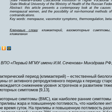
State Federal-Funded Educational Institution of Higher Vocational
State Medical University of the Ministry of Health of the Russian Fede
Abstract: this article presents a contemporary look at the causes
menopausal women, and the possibility of non-hormonal methods of 
contraindications.
Key words: menopause, vasomotor symptoms, thermoregulation, beta-
Ключевые слова
: климактерий, вазомоторные симптомы,
клималанин
 ВПО «Первый МГМУ имени И.М. Сеченова» Минздрава РФ,
актерический период (климактерий) – естественный биолог
ны от активного репродуктивного периода к периоду старо
овождается снижением уровня эстрогенов и развитием тяже
оторных симптомов [9,13].
моторные симптомы (ВМС), как наиболее ранние симптомы 
 приливы жара и повышенную потливость, что наиболее инт
ое время суток. На приливы и повышенную потливость раз