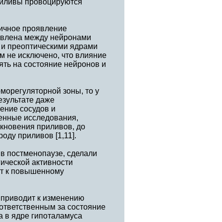
приливы провоцируются
пичное проявление
явлена между нейронами
 и преоптическими ядрами
м не исключено, что влияние
ть на состояние нейронов и
морегуляторной зоны, то у
езультате даже
ение сосудов и
ленные исследования,
кновения приливов, до
оду приливов [1,11].
 в постменопаузе, сделали
гической активности
ит к повышенному
 приводит к изменению
ответственным за состояние
а в ядре гипоталамуса