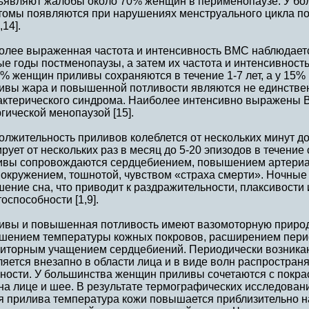
ъявляют жалобы около 70% женщин в перименопаузе. У бо
томы появляются при нарушениях менструального цикла по 
,14].
олее выраженная частота и интенсивность ВМС наблюдаетс
е годы постменопаузы, а затем их частота и интенсивност
% женщин приливы сохраняются в течение 1-7 лет, а у 15% и
ивы жара и повышенной потливости являются не единств
актерического синдрома. Наиболее интенсивно выражены 
гической менопаузой [15].
лжительность приливов колеблется от нескольких минут до 
рует от нескольких раз в месяц до 5-20 эпизодов в течение
ивы сопровождаются сердцебиением, повышением артериа
вокружением, тошнотой, чувством «страха смерти». Ночны
ение сна, что приводит к раздражительности, плаксивости
оспособности [1,9].
ивы и повышенная потливость имеют вазомоторную природ
шением температуры кожных покровов, расширением пери
зиторным учащением сердцебиений. Периодически возника
яется внезапно в области лица и в виде волн распространя
чности. У большинства женщин приливы сочетаются с покр
на лице и шее. В результате термографических исследован
я прилива температура кожи повышается приблизительно на