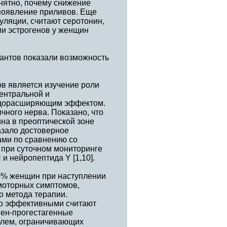
нятно, почему снижение
появление приливов. Еще
ляции, считают серотонин,
ии эстрогенов у женщин
антов показали возможность
в является изучение роли
центральной и
удорасширяющим эффектом.
чного нерва. Показано, что
на в преоптической зоне
азало достоверное
ами по сравнению со
при суточном мониторинге
 нейропептида Y [1,10].
0% женщин при наступлении
моторных симптомов,
о метода терапии.
но эффективными считают
ген-прогестагенные
облем, ограничивающих