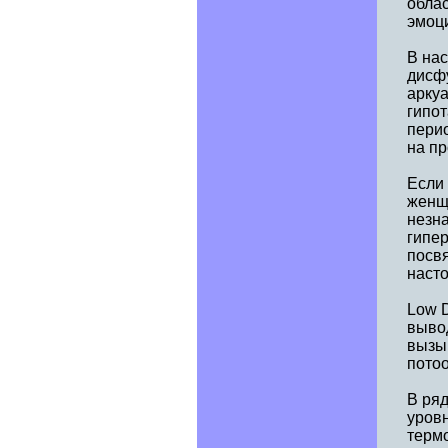
облас
эмоци
В на
дисф
арку
гипот
пери
на пр
Если
женщ
незн
гипе
посв
насто
Low D
вывод
вызы
потоо
В ряд
уров
термо