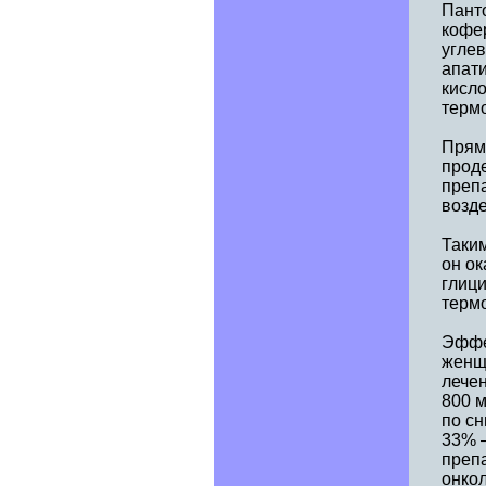
Панто
кофе
угле
апати
кисло
терм
Прям
прод
препа
возде
Таким
он ок
глици
термо
Эффе
женщ
лечен
800 м
по сн
33% 
преп
онкол