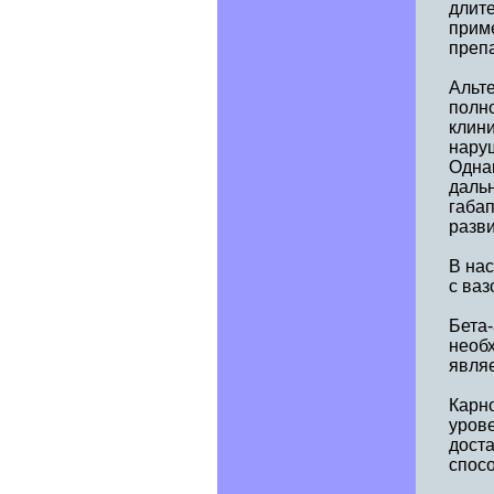
длит
прим
препа
Альт
полн
клини
нару
Одна
даль
габап
разви
В на
с ва
Бета-
необх
являе
Карно
урове
доста
спос