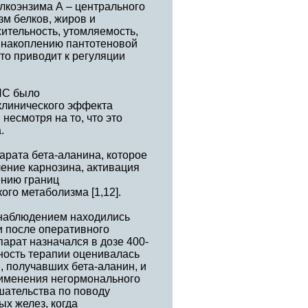
лкоэнзима А – центрального
м белков, жиров и
ительность, утомляемость,
т накоплению пантотеновой
то приводит к регуляции
НС было
клинического эффекта
несмотря на то, что это
.
арата бета-аланина, которое
ление карнозина, активация
ению границ
ого метаболизма [1,12].
 наблюдением находились
и после оперативного
арат назначался в дозе 400-
ность терапии оценивалась
, получавших бета-аланин, и
рименения негормонального
шательства по поводу
х желез, когда