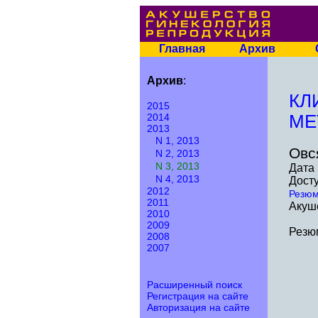
Главная
Архив
Архив
:
КЛ
2015
2014
МЕ
2013
N 1, 2013
Овс
N 2, 2013
N 3, 2013
Дата 
N 4, 2013
Досту
2012
Резю
2011
Акуше
2010
2009
Резю
2008
2007
Расширенный поиск
Регистрация на сайте
Авторизация на сайте