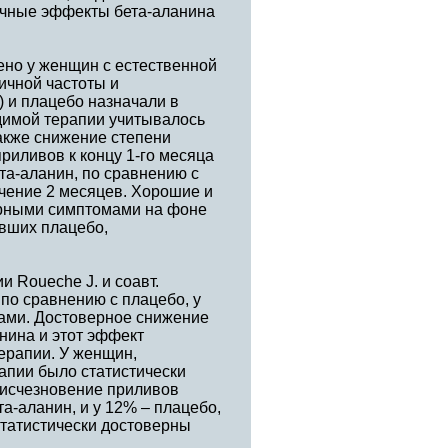
очные эффекты бета-аланина
но у женщин с естественной
ичной частоты и
и) и плацебо назначали в
димой терапии учитывалось
акже снижение степени
риливов к концу 1-го месяца
та-аланин, по сравнению с
ечение 2 месяцев. Хорошие и
орными симптомами на фоне
авших плацебо,
 Roueche J. и соавт.
по сравнению с плацебо, у
ами. Достоверное снижение
нина и этот эффект
ерапии. У женщин,
апии было статистически
 исчезновение приливов
а-аланин, и у 12% – плацебо,
статистически достоверны