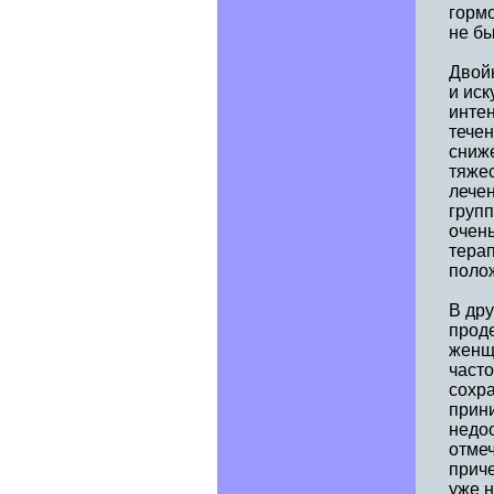
горм
не б
Двой
и ис
интен
тече
сниже
тяжес
лечен
групп
очен
терап
поло
В др
прод
женщ
часто
сохр
прин
недо
отмеч
прич
уже н