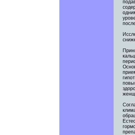
пода
соде
одни
уров
после
Иссл
сниж
Прин
кальц
пери
Основ
прие
гипо
повы
здор
женщ
Согл
клим
обращ
Есте
горм
препа