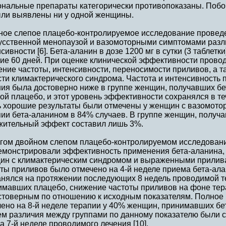
ональные препараты категорически противопоказаны. Поб
ыли выявлены ни у одной женщины.
ное слепое плацебо-контролируемое исследование проведе
кусственной менопаузой и вазомоторными симптомами разл
сивности [6]. Бета-аланин в дозе 1200 мг в сутки (3 таблетк
ние 60 дней. При оценке клинической эффективности прово
ние частоты, интенсивности, переносимости приливов, а т
ти климактерического синдрома. Частота и интенсивность п
ия была достоверно ниже в группе женщин, получавших бе
ой плацебо, и этот уровень эффективности сохранялся в т
ь хорошие результаты были отмечены у женщин с вазомот
ии бета-аланином в 84% случаев. В группе женщин, получ
жительный эффект составил лишь 3%.
угом двойном слепом плацебо-контролируемом исследовании
емонстрировали эффективность применения бета-аланина, 
ин с климактерическим синдромом и выраженными прилив
ты приливов было отмечено на 4-й неделе приема бета-ала
анялся на протяжении последующих 8 недель проводимой т
имавших плацебо, снижение частоты приливов на фоне тер
стоверным по отношению к исходным показателям. Полное
ено на 8-й неделе терапии у 40% женщин, принимавших бет
ем различия между группами по данному показателю были 
а 7-й неделе проводимого лечения [10].