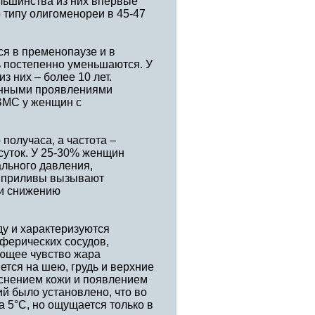
льшинства из них впервые
типу олигоменореи в 45-47
я в пременопаузе и в
ь постепенно уменьшаются. У
з них – более 10 лет.
енными проявлениями
ВМС у женщин с
получаса, а частота –
 суток. У 25-30% женщин
льного давления,
е приливы вызывают
 и снижению
у и характеризуются
ферических сосудов,
ющее чувство жара
ется на шею, грудь и верхние
аснением кожи и появлением
ий было установлено, что во
 5°С, но ощущается только в