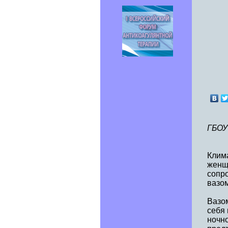
ГБОУ
Клим
женщи
сопр
вазом
Вазо
себя
ночн