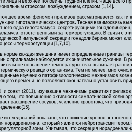
ти лица и верхней половины грудной клетки. Чаще всего 
ональным стрессом, возбуждением, страхом [1,14].
стоящее время феномен приливов рассматривается как ти
ункции гипоталамических центров. Тесная взаимосвязь вы
атного ядра гипоталамуса, секретирующими гонадолиберин,
аламуса, ответственными за терморегуляцию. В связи с эти
одической импульсной секреции гонадолиберина может влия
оцессы терморегуляции [1,7,10].
 в норме каждая женщина имеет определенные границы тер
ин с приливами наблюдается их значительное сужение. В р
ачительное повышение температуры тела вызывает расшир
ртермическую реакцию организма. Тем не менее, многочис
ященные изучению патофизиологических механизмов возни
ящего времени не позволяют окончательно установить прир
. и соавт. (2011), изучавшие механизмы развития приливов
 о том, что повышение активности симпатической холинэр
вает расширение сосудов, усиление кровотока, что привод
тделению[15].
е исследований показано, что снижение уровня эстрогенов
ня норадреналина, который является нейротрансмиттером, 
регуляторной зоны. Учитывая, что секреция норадреналин