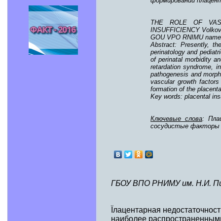
формировании плацен
THE ROLE OF VAS
INSUFFICIENCY Volkova
GOU VPO RNIMU named af
Abstract: Presently, th
perinatology and pediatr
of perinatal morbidity a
retardation syndrome, in
pathogenesis and morphog
vascular growth factors 
formation of the placenta
Key words: placental ins
Ключевые слова
: Пла
сосудистые факторы 
ГБОУ ВПО РНИМУ им. Н.И. П
Ïлацентарная недостаточност
наиболее распространенными