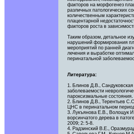
факторов на морфогенез пла
различных патологических со
количественным характерист
плацентарной недостаточнос
факторов роста в зависимости
Таким образом, детальное из
нарушений формирования пла
мероприятий по ранней диаг
лечения и выработке оптима
перинатальной заболеваемос
Литература:
1. Блинов Д.В., Сандуковска
заболеваемости неврологичес
пароксизмальные состояния. 2
2. Блинов Д.В., Терентьев С
ЦНС в перинатальном периоде
3. Лукъянова Е.В., Волощук 
ворсинчатого дерева в патог
2009; 2: 5-8.
4. Радзинский В.Е., Оразмура
5. Савельева Г.М., Курцер М.