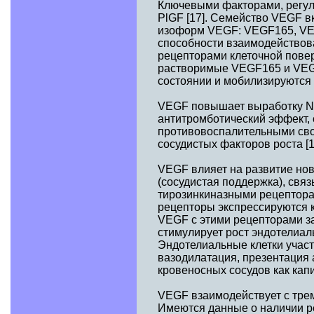
Ключевыми факторами, регул
PlGF [17]. Семейство VEGF вк
изоформ VEGF: VEGF165, VE
способности взаимодействов
рецепторами клеточной пов
растворимые VEGF165 и VEGF
состоянии и мобилизируются т
VEGF повышает выработку NO
антитромботический эффект, 
противовоспалительными сво
сосудистых факторов роста [1
VEGF влияет на развитие но
(сосудистая поддержка), свя
тирозинкиназными рецепторам
рецепторы экспрессируются 
VEGF с этими рецепторами за
стимулирует рост эндотелиал
Эндотелиальные клетки участ
вазодилатация, презентация 
кровеносных сосудов как капи
VEGF взаимодействует с тремя 
Имеются данные о наличии ре