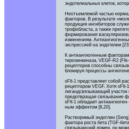
эндотелиальных клеток, котор
Неотъемлемой частью нормал
факторов. В результате «мол
продукция ингибиторов служ
трофобласта, а также препят
формирования васкуляризова
изменениям. Антиангиогенны
экспрессией на эндотелии [23]
К антиангиогенным факторам 
тирозинкиназа, VEGF-R2 (Flk
рецепторов способны связыва
блокируя процессы ангиогенез
sFlt-1 представляет собой р
рецептором VEGF. Хотя sFlt-
лигандсвязывающий участок 
предотвращая связывание фа
sFlt-1 обладает антиангиоген-
ным эффектом [8,20].
Растворимый эндоглин (Seng
фактора роста бета (TGF-бет
связывающий домен, он може