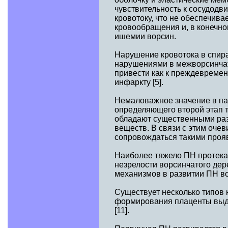
чувствительность к сосудод
кровотоку, что не обеспечив
кровообращения и, в конечно
ишемии ворсин.
Нарушение кровотока в спир
нарушениями в межворсинчат
привести как к преждевремен
инфаркту [5].
Немаловажное значение в пат
определяющего второй этап т
обладают существенными раз
веществ. В связи с этим оче
сопровождаться такими прояв
Наиболее тяжело ПН протекае
незрелости ворсинчатого дер
механизмов в развитии ПН во
Существует несколько типов
формирования плаценты выде
[11].