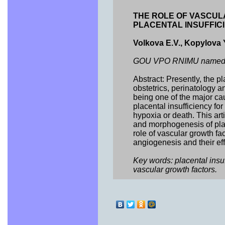
THE ROLE OF VASCUL
PLACENTAL INSUFFIC
Volkova E.V., Kopylova 
GOU VPO RNIMU named aft
Abstract: Presently, the pl
obstetrics, perinatology a
being one of the major cau
placental insufficiency for
hypoxia or death. This ar
and morphogenesis of place
role of vascular growth fac
angiogenesis and their eff
Key words: placental insuf
vascular growth factors.