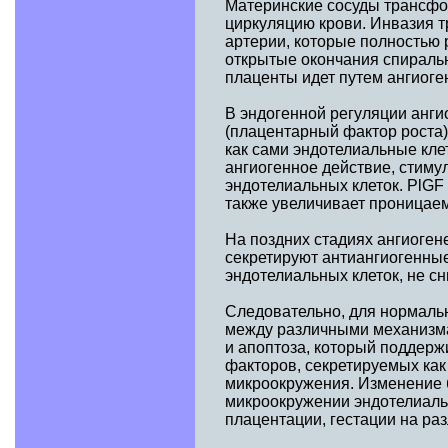
Материнские сосуды трансфо
циркуляцию крови. Инвазия т
артерии, которые полностью 
открытые окончания спираль
плаценты идет путем ангиоген
В эндогенной регуляции анги
(плацентарный фактор роста)
как сами эндотелиальные кле
ангиогенное действие, стим
эндотелиальных клеток. PlG
также увеличивает проницаемо
На поздних стадиях ангиоге
секретируют антиангиогенны
эндотелиальных клеток, не с
Следовательно, для нормаль
между различными механизма
и апоптоза, который поддер
факторов, секретируемых как
микроокружения. Изменение б
микроокружении эндотелиаль
плацентации, гестации на ра