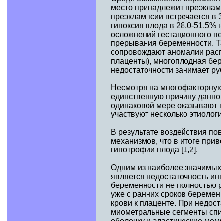
место принадлежит преэкламп
преэклампсии встречается в 3
гипоксия плода в 28,0-51,5% 
осложнений гестационного пе
прерывания беременности. Т
сопровождают аномалии расп
плаценты), многоплодная бе
недостаточности занимает руб
Несмотря на многофакторную
единственную причину данно
одинаковой мере оказывают в
участвуют несколько этиолог
В результате воздействия п
механизмов, что в итоге прив
гипотрофии плода [1,2].
Одним из наиболее значимых
является недостаточность ин
беременности не полностью ре
уже с ранних сроков береме
крови к плаценте. При недос
миометральные сегменты спи
оболочку и эластические мем