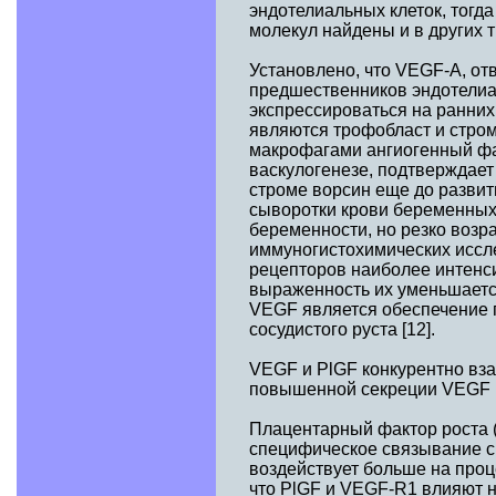
эндотелиальных клеток, тогд
молекул найдены и в других тк
Установлено, что VEGF-А, от
предшественников эндотелиал
экспрессироваться на ранних
являются трофобласт и стро
макрофагами ангиогенный фак
васкулогенезе, подтверждает
строме ворсин еще до разви
сыворотки крови беременных 
беременности, но резко возр
иммуногистохимических иссле
рецепторов наиболее интенс
выраженность их уменьшаетс
VEGF является обеспечение 
сосудистого руста [12].
VEGF и PlGF конкурентно вз
повышенной секреции VEGF и
Плацентарный фактор роста (
специфическое связывание с
воздействует больше на проц
что PlGF и VEGF-R1 влияют