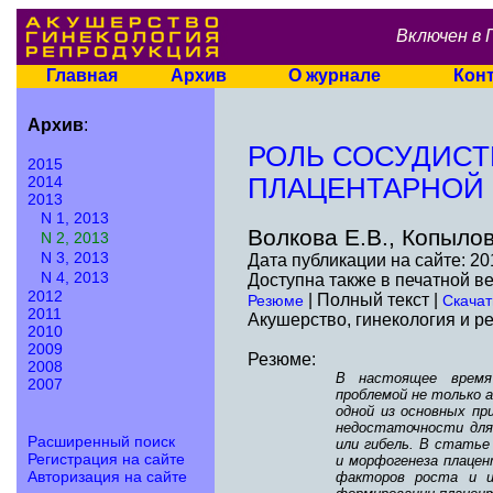
Включен в 
Главная
Архив
О журнале
Кон
Архив
:
РОЛЬ СОСУДИСТ
2015
2014
ПЛАЦЕНТАРНОЙ
2013
N 1, 2013
Волкова Е.В., Копыло
N 2, 2013
N 3, 2013
Дата публикации на сайте: 20
N 4, 2013
Доступна также в печатной в
2012
| Полный текст |
Резюме
Скачат
2011
Акушерство, гинекология и ре
2010
2009
Резюме:
2008
В настоящее время
2007
проблемой не только а
одной из основных п
недостаточности для
Расширенный поиск
или гибель. В статье
Регистрация на сайте
и морфогенеза плаце
Авторизация на сайте
факторов роста и их