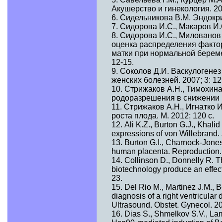
Акушерство и гинекология. 200
6. Сидельникова В.М. Эндокри
7. Сидорова И.С., Макаров И.
8. Сидорова И.С., Милованов
оценка распределения фактор
матки при нормальной береме
12-15.
9. Соколов Д.И. Васкулогене
женских болезней. 2007; 3: 12
10. Стрижаков А.Н., Тимохина
родоразрешения в снижении п
11. Стрижаков А.Н., Игнатко 
роста плода. М. 2012; 120 с.
12. Ali K.Z., Burton G.J., Khal
expressions of von Willebrand. 
13. Burton G.I., Charnock-Jones
human placenta. Reproduction. 
14. Collinson D., Donnelly R. T
biotechnology produce an effecti
23.
15. Del Rio M., Martinez J.M., B
diagnosis of a right ventricular 
Ultrasound. Obstet. Gynecol. 20
16. Dias S., Shmelkov S.V., Lam