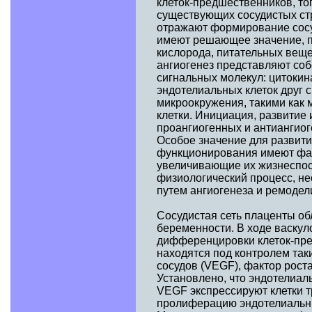
клеток-предшественников, тог
существующих сосудистых ст
отражают формирование сосу
имеют решающее значение, п
кислорода, питательных веще
ангиогенез представляют со
сигнальных молекул: цитокин
эндотелиальных клеток друг 
микроокружения, такими как 
клетки. Инициация, развитие
проангиогенных и антиангиог
Особое значение для развити
функционирования имеют фа
увеличивающие их жизнеспосо
физиологический процесс, не
путем ангиогенеза и ремодели
Сосудистая сеть плаценты об
беременности. В ходе васкул
дифференцировки клеток-пре
находятся под контролем так
сосудов (VEGF), фактор рост
Установлено, что эндотелиал
VEGF экспрессируют клетки 
пролиферацию эндотелиальных