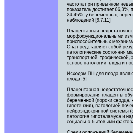
частота при привычном невын
показатель достигает 66,3%, 
24-45%, у беременных, пере
наблюдений [6,7,11].
Плацентарная недостаточнос
морфофункциональными изме
приспособительных механизм
Она представляет собой резу
патологические состояния м
транспортной, трофической, 
основе патологии плода и нов
Исходом ПН для плода являю
плода [5].
Плацентарная недостаточнос
формирования плаценты обус
беременной (пороки сердца, 
гипотензия), патологией поче
нейроэндокринной системы (с
патология гипоталамуса и на
социально-бытовыми факторам
Среди осложнений беременно