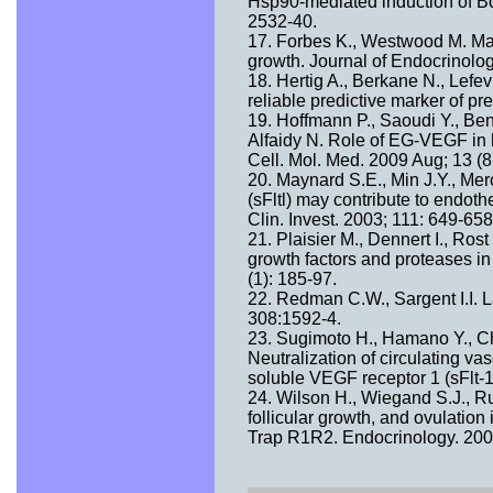
Hsp90-mediated induction of Bcl
2532-40.
17. Forbes K., Westwood M. Mate
growth. Journal of Endocrinolog
18. Hertig A., Berkane N., Lefev
reliable predictive marker of p
19. Hoffmann P., Saoudi Y., Be
Alfaidy N. Role of EG-VEGF in h
Cell. Mol. Med. 2009 Aug; 13 (8
20. Maynard S.E., Min J.Y., Merc
(sFltl) may contribute to endoth
Clin. Invest. 2003; 111: 649-658
21. Plaisier M., Dennert I., Ros
growth factors and proteases in
(1): 185-97.
22. Redman C.W., Sargent I.I. 
308:1592-4.
23. Sugimoto H., Hamano Y., Ch
Neutralization of circulating v
soluble VEGF receptor 1 (sFlt-1
24. Wilson H., Wiegand S.J., Ru
follicular growth, and ovulation
Trap R1R2. Endocrinology. 200