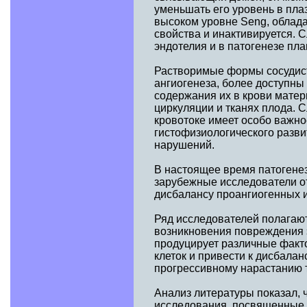
уменьшать его уровень в пла
высоком уровне Seng, облад
свойства и инактивируется. 
эндотелия и в патогенезе пла
Растворимые формы сосудист
ангиогенеза, более доступны
содержания их в крови матер
циркуляции и тканях плода. 
кровотоке имеет особо важн
гистофизиологического разви
нарушений.
В настоящее время патогенез
зарубежные исследователи о
дисбалансу проангиогенных и
Ряд исследователей полагают
возникновения повреждения 
продуцирует различные факт
клеток и привести к дисбала
прогрессивному нарастанию т
Анализ литературы показал, 
исследования, посвященные 