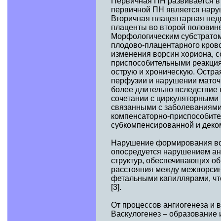
Первичная ПН развивается в 
первичной ПН является наруш
Вторичная плацентарная нед
плаценты во второй половин
Морфологическим субстратом
плодово-плацентарного кров
изменения ворсин хориона, 
приспособительными реакция
острую и хроническую. Остр
перфузии и нарушении маточ
более длительно вследствие
сочетании с циркуляторными
связанными с заболеваниями
компенсаторно-приспособите
субкомпенсированной и деко
Нарушение формирования вор
опосредуется нарушением ан
структур, обеспечивающих о
расстояния между межворсин
фетальными капиллярами, что
[3].
От процессов ангиогенеза и 
Васкулогенез – образование 