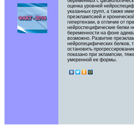
беременных с физиологическ
оценка уровней нейроспециф
указанных групп, а также им
преэклампсией и хронической
гипертензии, в отличие от п
нейроспецифические белки н
беременности на фоне адекв
возможно. Развитие преэкла
нейропецифических белков, 
остановить прогрессирование
показано при эклампсии, тя
умеренной ее формы.