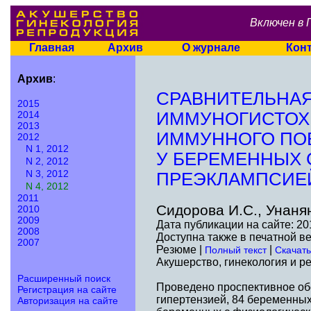
Включен в 
Главная
Архив
О журнале
Кон
Архив
:
СРАВНИТЕЛЬНАЯ
2015
2014
ИММУНОГИСТОХ
2013
ИММУННОГО ПО
2012
N 1, 2012
У БЕРЕМЕННЫХ 
N 2, 2012
N 3, 2012
ПРЕЭКЛАМПСИЕ
N 4, 2012
2011
Сидорова И.С., Унанян
2010
2009
Дата публикации на сайте: 20
2008
Доступна также в печатной в
2007
Резюме |
|
Полный текст
Скачать
Акушерство, гинекология и ре
Расширенный поиск
Проведено проспективное об
Регистрация на сайте
гипертензией, 84 беременных
Авторизация на сайте