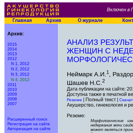
Включен в 
Главная
Архив
О журнале
Кон
Архив
:
АНАЛИЗ РЕЗУЛЬ
2015
2014
ЖЕНЩИН С НЕД
2013
МОРФОЛОГИЧЕС
2012
N 1, 2012
N 2, 2012
1
Неймарк А.И.
, Раздо
N 3, 2012
N 4, 2012
2
Шашев Н.С.
2011
Дата публикации на сайте: 20
2010
Доступна также в печатной в
2009
2008
| Полный текст |
Резюме
Скачат
2007
Акушерство, гинекология и ре
Резюме:
Расширенный поиск
Морфологические из
Регистрация на сайте
недержания мочи свид
Авторизация на сайте
может являться прич