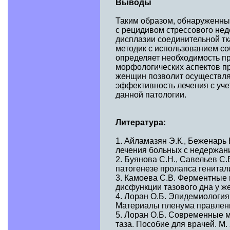
Выводы
Таким образом, обнаруженны
с рецидивом стрессового не
дисплазии соединительной тк
методик с использованием со
определяет необходимость п
морфологических аспектов п
женщин позволит осуществля
эффективность лечения с уче
данной патологии.
Литература:
1. Айламазян Э.К., Беженарь 
лечения больных с недержание
2. Буянова С.Н., Савельев С.
патогенезе пролапса гениталий
3. Камоева С.В. Ферментные 
дисфункции тазового дна у же
4. Лоран О.Б. Эпидемиология,
Материалы пленума правления
5. Лоран О.Б. Современные 
таза. Пособие для врачей. М. 