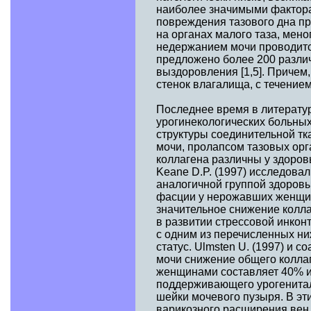
наиболее значимыми фактора
повреждения тазового дна пр
на органах малого таза, мен
недержанием мочи проводится
предложено более 200 различ
выздоровления [1,5]. Причем
стенок влагалища, с течение
Последнее время в литерату
урогинекологических больных
структуры соединительной тк
мочи, пролапсом тазовых орг
коллагена различны у здоров
Keane D.P. (1997) исследова
аналогичной группой здоровы
фасции у нерожавших женщин
значительное снижение колл
в развитии стрессовой инкон
с одним из перечисленных ни
статус. Ulmsten U. (1997) и
мочи снижение общего коллаг
женщинами составляет 40% и
поддерживающего урогенитал
шейки мочевого пузыря. В эт
варикозного расширения вен 