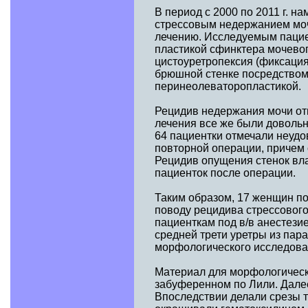
В период с 2000 по 2011 г. 
стрессовым недержанием мочи
лечению. Исследуемым пацие
пластикой сфинктера мочево
цистоуретропексия (фиксация
брюшной стенке посредством 
перинеолеваторопластикой.
Рецидив недержания мочи отм
лечения все же были довольн
64 пациентки отмечали неудо
повторной операции, причем 
Рецидив опущения стенок вла
пациенток после операции.
Таким образом, 17 женщин по
поводу рецидива стрессовог
пациенткам под в/в анестези
средней трети уретры из пар
морфологического исследова
Материал для морфологичес
забуференном по Лили. Дале
Впоследствии делали срезы 