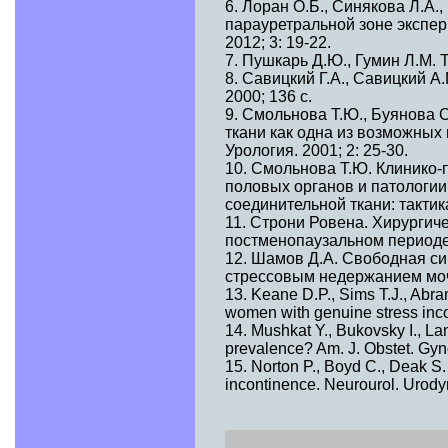
6. Лоран О.Б., Синякова Л.А.
парауретральной зоне экспер
2012; 3: 19-22.
7. Пушкарь Д.Ю., Гумин Л.М. 
8. Савицкий Г.А., Савицкий 
2000; 136 с.
9. Смольнова Т.Ю., Буянова 
ткани как одна из возможных
Урология. 2001; 2: 25-30.
10. Смольнова Т.Ю. Клинико-
половых органов и патологии
соединительной ткани: тактика
11. Строни Ровена. Хирургич
постменопаузальном периоде. А
12. Шамов Д.А. Свободная с
стрессовым недержанием мочи:
13. Keane D.P., Sims T.J., Abra
women with genuine stress inco
14. Mushkat Y., Bukovsky I., La
prevalence? Am. J. Obstet. Gyn
15. Norton P., Boyd C., Deak S.
incontinence. Neurourol. Urody