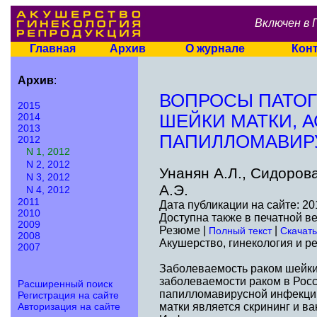
Включен в 
Главная
Архив
О журнале
Кон
Архив
:
ВОПРОСЫ ПАТОГ
2015
2014
ШЕЙКИ МАТКИ, 
2013
ПАПИЛЛОМАВИР
2012
N 1, 2012
N 2, 2012
Унанян А.Л., Сидоров
N 3, 2012
А.Э.
N 4, 2012
2011
Дата публикации на сайте: 20
2010
Доступна также в печатной в
2009
Резюме |
|
Полный текст
Скачать
2008
Акушерство, гинекология и ре
2007
Заболеваемость раком шейки 
заболеваемости раком в Рос
Расширенный поиск
папилломавирусной инфекции
Регистрация на сайте
Авторизация на сайте
матки является скрининг и в